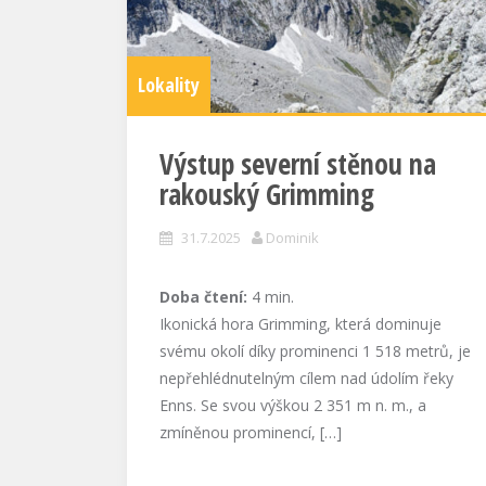
Lokality
Výstup severní stěnou na
rakouský Grimming
31.7.2025
Dominik
Doba čtení:
4
min.
Ikonická hora Grimming, která dominuje
svému okolí díky prominenci 1 518 metrů, je
nepřehlédnutelným cílem nad údolím řeky
Enns. Se svou výškou 2 351 m n. m., a
zmíněnou prominencí, […]