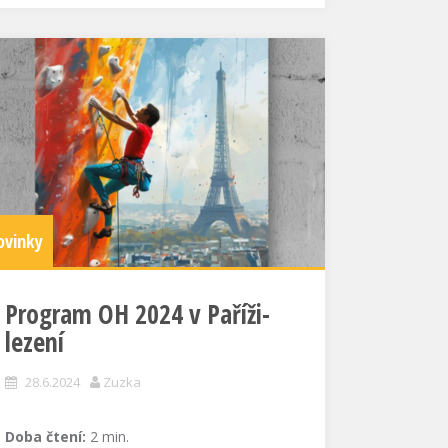
ovinky
Program OH 2024 v Paříži-
lezení
28.6.2024
Zuzka
Doba čtení:
2
min.