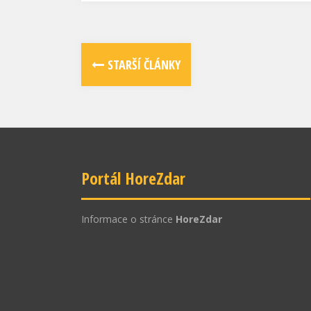
STARŠÍ ČLÁNKY
Portál HoreZdar
Informace o stránce
HoreZdar