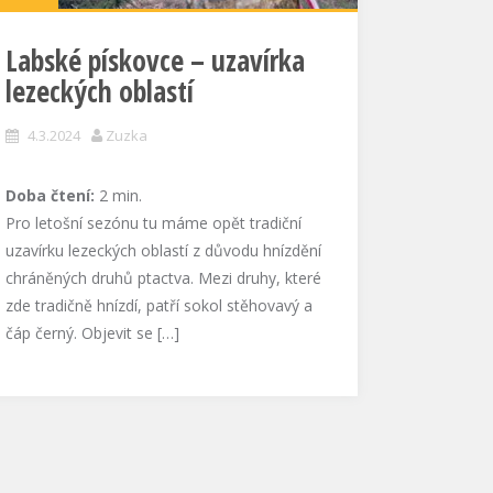
Labské pískovce – uzavírka
lezeckých oblastí
4.3.2024
Zuzka
Doba čtení:
2
min.
Pro letošní sezónu tu máme opět tradiční
uzavírku lezeckých oblastí z důvodu hnízdění
chráněných druhů ptactva. Mezi druhy, které
zde tradičně hnízdí, patří sokol stěhovavý a
čáp černý. Objevit se […]