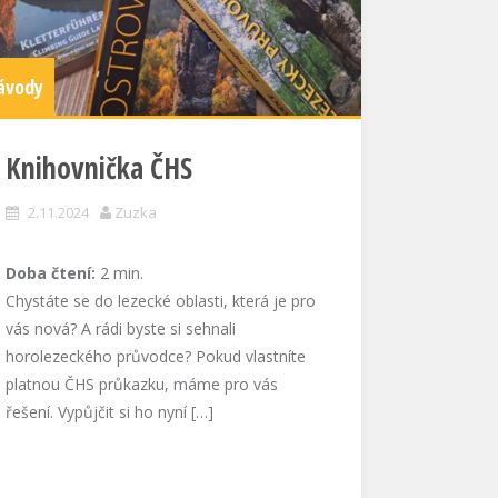
ávody
Knihovnička ČHS
2.11.2024
Zuzka
Doba čtení:
2
min.
Chystáte se do lezecké oblasti, která je pro
vás nová? A rádi byste si sehnali
horolezeckého průvodce? Pokud vlastníte
platnou ČHS průkazku, máme pro vás
řešení. Vypůjčit si ho nyní […]