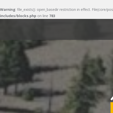
Warning
: file_exists(): open_basedir restriction in effect. File(cor
includes/blocks.php
on line
783
Skip
to
content