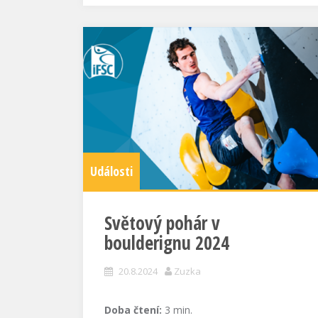
Události
Světový pohár v
boulderignu 2024
20.8.2024
Zuzka
Doba čtení:
3
min.