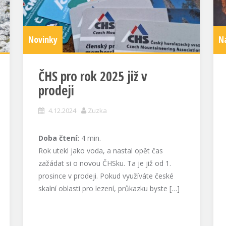
Novinky
N
ČHS pro rok 2025 již v
prodeji
4.12.2024
Zuzka
Doba čtení:
4
min.
Rok utekl jako voda, a nastal opět čas
zažádat si o novou ČHSku. Ta je již od 1.
prosince v prodeji. Pokud využíváte české
skalní oblasti pro lezení, průkazku byste […]