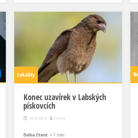
N
Lokality
Konec uzavírek v Labských
pískovcích
30.6.2024
Zuzka
Doba čtení:
< 1
min.