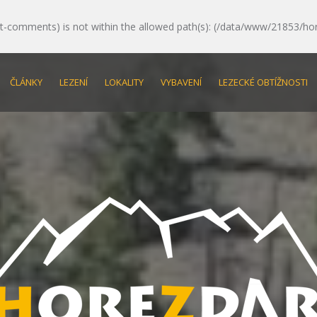
e/post-comments) is not within the allowed path(s): (/data/www/21853/ho
ČLÁNKY
LEZENÍ
LOKALITY
VYBAVENÍ
LEZECKÉ OBTÍŽNOSTI