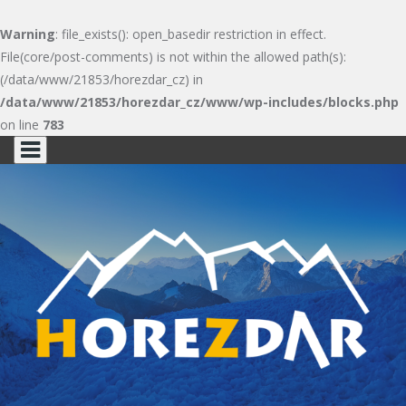
Warning
: file_exists(): open_basedir restriction in effect.
File(core/post-comments) is not within the allowed path(s):
(/data/www/21853/horezdar_cz) in
/data/www/21853/horezdar_cz/www/wp-includes/blocks.php
on line
783
Skip
to
content