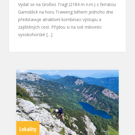
erratou
Dolezeš. Úleva. Poslední krok, nohy se uklidní,
ho dne
ruce povolí. Hotovo. A pak se podíváš na štand …
a nyní myšlenky přejdou na to, že už bys chtěl být
bezpečně dole […]
Lokality