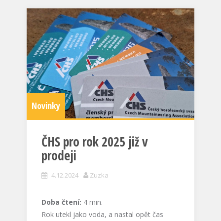
Novinky
ČHS pro rok 2025 již v
prodeji
4.12.2024
Zuzka
Doba čtení:
4
min.
Rok utekl jako voda, a nastal opět čas