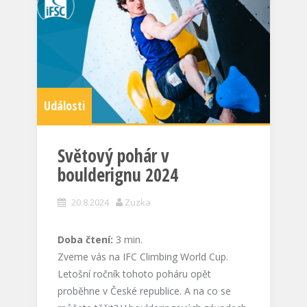
Události
Světový pohár v
boulderignu 2024
20.8.2024
Zuzka
Doba čtení:
3
min.
Zveme vás na IFC Climbing World Cup.
Letošní ročník tohoto poháru opět
proběhne v České republice. A na co se