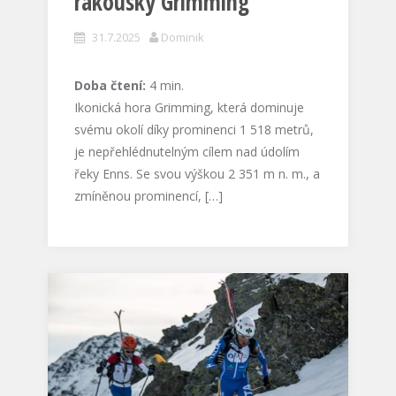
rakouský Grimming
31.7.2025
Dominik
Doba čtení:
4
min.
Ikonická hora Grimming, která dominuje
svému okolí díky prominenci 1 518 metrů,
je nepřehlédnutelným cílem nad údolím
řeky Enns. Se svou výškou 2 351 m n. m., a
zmíněnou prominencí, […]