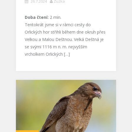
26.7.2024
Zuzka
Doba čtení:
2
min.
Tentokrát jsme si v rámci cesty do
Orlických hor střihli během dne okruh přes
Velkou a Malou Deštnou. Velká Deštná je
se svými 1116 m n. m. nejvyšším
vrcholkem Orlických […]