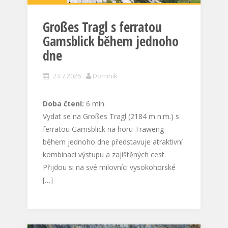
Großes Tragl s ferratou
Gamsblick během jednoho
dne
23.7.2026
Dominik
Doba čtení:
6
min.
Vydat se na Großes Tragl (2184 m n.m.) s
ferratou Gamsblick na horu Traweng
během jednoho dne představuje atraktivní
kombinaci výstupu a zajištěných cest.
Přijdou si na své milovníci vysokohorské
[…]