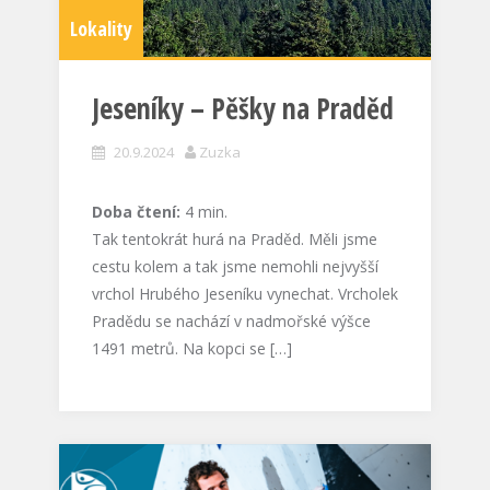
Lokality
Jeseníky – Pěšky na Praděd
20.9.2024
Zuzka
Doba čtení:
4
min.
Tak tentokrát hurá na Praděd. Měli jsme
cestu kolem a tak jsme nemohli nejvyšší
vrchol Hrubého Jeseníku vynechat. Vrcholek
Pradědu se nachází v nadmořské výšce
1491 metrů. Na kopci se […]