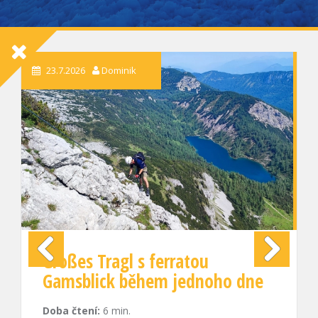
30.4.2026
Dominik
Když nahoře nechceš věřit
dne
tomu, co vidíš
Previou
Next
s
Doba čtení:
3
min.