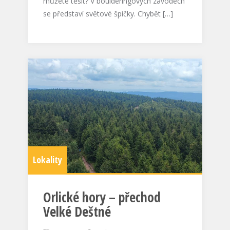
můžete těšit? V boulderingových závodech
se představí světové špičky. Chybět […]
Lokality
Orlické hory – přechod
Velké Deštné