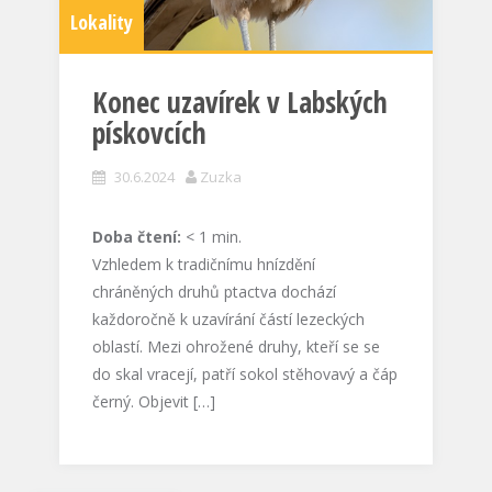
Lokality
Konec uzavírek v Labských
pískovcích
30.6.2024
Zuzka
Doba čtení:
< 1
min.
Vzhledem k tradičnímu hnízdění
chráněných druhů ptactva dochází
každoročně k uzavírání částí lezeckých
oblastí. Mezi ohrožené druhy, kteří se se
do skal vracejí, patří sokol stěhovavý a čáp
černý. Objevit […]