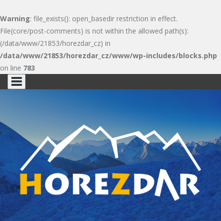
Warning
: file_exists(): open_basedir restriction in effect.
File(core/post-comments) is not within the allowed path(s):
(/data/www/21853/horezdar_cz) in
/data/www/21853/horezdar_cz/www/wp-includes/blocks.php
on line
783
Skip
to
content