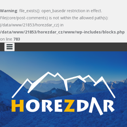
Warning
: file_exists(): open_basedir restriction in effect.
File(core/post-comments) is not within the allowed path(s):
(/data/www/21853/horezdar_cz) in
/data/www/21853/horezdar_cz/www/wp-includes/blocks.php
on line
783
Skip
to
content