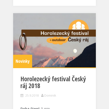
Novinky
Horolezecký festival Český
ráj 2018
25.9.2018
Dominik
Doba čtení:
5
min.