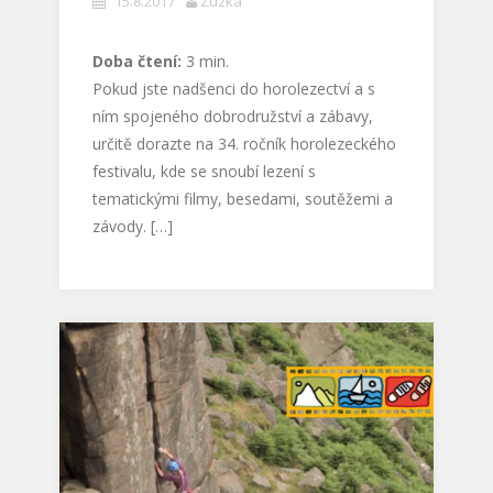
15.8.2017
Zuzka
Doba čtení:
3
min.
Pokud jste nadšenci do horolezectví a s
ním spojeného dobrodružství a zábavy,
určitě dorazte na 34. ročník horolezeckého
festivalu, kde se snoubí lezení s
tematickými filmy, besedami, soutěžemi a
závody. […]