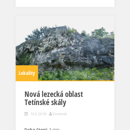
Lokality
Nová lezecká oblast
Tetínské skály
16.5.2018
Dominik
Doba čtení:
3
min.