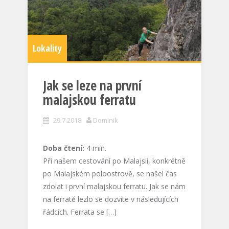
Lokality
Jak se leze na první
malajskou ferratu
29.7.2018
Dominik
Doba čtení:
4
min.
Při našem cestování po Malajsii, konkrétně
po Malajském poloostrově, se našel čas
zdolat i první malajskou ferratu. Jak se nám
na ferratě lezlo se dozvíte v následujících
řádcích. Ferrata se […]