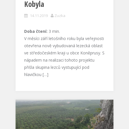
Kobyla
14.11.2019
Zuzka
Doba čtení:
3
min.
V měsíci září letošního roku byla veřejnosti
otevřena nově vybudovaná lezecká oblast
ve středočeském kraji u obce Koněprusy. S
nápadem na realizaci tohoto projektu
přišla skupina lezců vystupující pod
hlavičkou […]