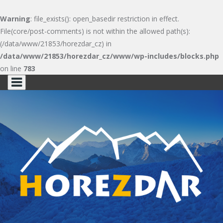
Warning
: file_exists(): open_basedir restriction in effect.
File(core/post-comments) is not within the allowed path(s):
(/data/www/21853/horezdar_cz) in
/data/www/21853/horezdar_cz/www/wp-includes/blocks.php
on line
783
Skip
to
content