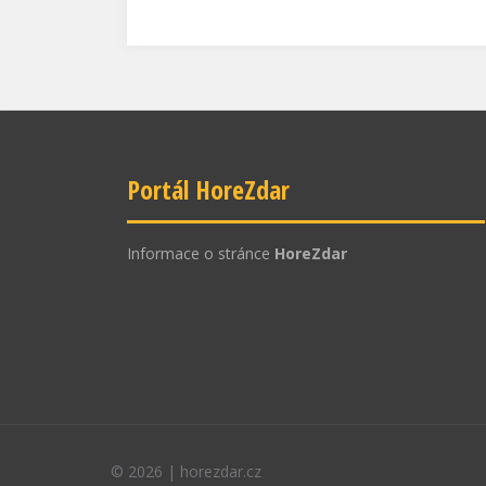
Portál HoreZdar
Informace o stránce
HoreZdar
©
2026
|
horezdar.cz