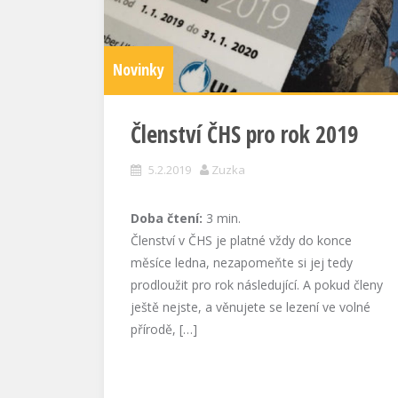
Novinky
Členství ČHS pro rok 2019
5.2.2019
Zuzka
Doba čtení:
3
min.
Členství v ČHS je platné vždy do konce
měsíce ledna, nezapomeňte si jej tedy
prodloužit pro rok následující. A pokud členy
ještě nejste, a věnujete se lezení ve volné
přírodě, […]