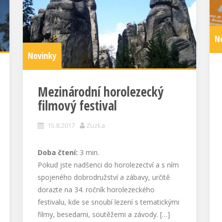
N
Novinky
Mezinárodní horolezecký
filmový festival
15.8.2017
Zuzka
Doba čtení:
3
min.
Pokud jste nadšenci do horolezectví a s ním
spojeného dobrodružství a zábavy, určitě
dorazte na 34. ročník horolezeckého
festivalu, kde se snoubí lezení s tematickými
filmy, besedami, soutěžemi a závody. […]