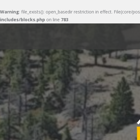
Warning
: file_exists(): open_basedir restriction in effect. File(cor
includes/blocks.php
on line
783
Skip
to
content