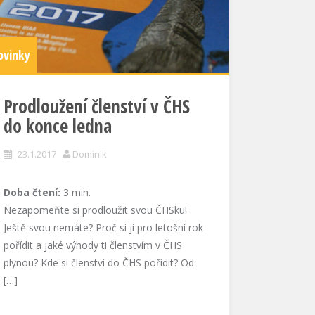
ovinky
Prodloužení členství v ČHS
do konce ledna
23.1.2017
Dominik
Doba čtení:
3
min.
Nezapomeňte si prodloužit svou ČHSku!
Ještě svou nemáte? Proč si ji pro letošní rok
pořídit a jaké výhody ti členstvím v ČHS
plynou? Kde si členství do ČHS pořídit? Od
[…]