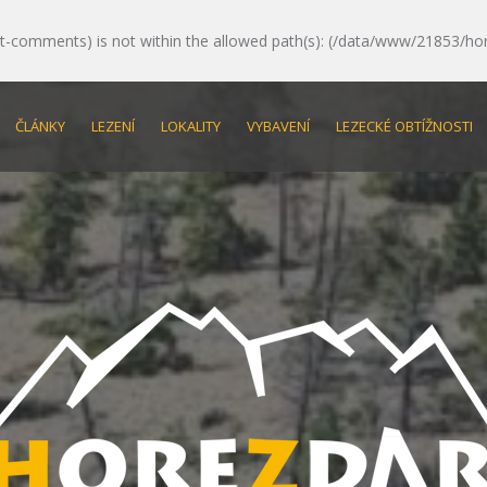
e/post-comments) is not within the allowed path(s): (/data/www/21853/ho
ČLÁNKY
LEZENÍ
LOKALITY
VYBAVENÍ
LEZECKÉ OBTÍŽNOSTI