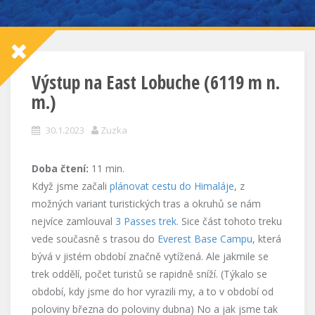
Výstup na East Lobuche (6119 m n.
m.)
30.1.2023
Zuzka
Doba čtení:
11
min.
Když jsme začali
plánovat cestu do Himaláje
, z
možných variant turistických tras a okruhů se nám
nejvíce zamlouval
3 Passes trek
. Sice část tohoto treku
vede současně s trasou do
Everest Base Campu
, která
bývá v jistém období značně vytížená. Ale jakmile se
trek oddělí, počet turistů se rapidně sníží. (Týkalo se
období, kdy jsme do hor vyrazili my, a to v období od
poloviny března do poloviny dubna) No a jak jsme tak