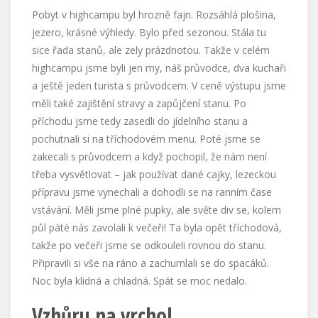
Pobyt v highcampu byl hrozně fajn. Rozsáhlá plošina,
jezero, krásné výhledy. Bylo před sezonou. Stála tu
sice řada stanů, ale zely prázdnotou. Takže v celém
highcampu jsme byli jen my, náš průvodce, dva kuchaři
a ještě jeden turista s průvodcem. V ceně výstupu jsme
měli také zajištění stravy a zapůjčení stanu. Po
příchodu jsme tedy zasedli do jídelního stanu a
pochutnali si na tříchodovém menu. Poté jsme se
zakecali s průvodcem a když pochopil, že nám není
třeba vysvětlovat – jak používat dané cajky, lezeckou
přípravu jsme vynechali a dohodli se na ranním čase
vstávání. Měli jsme plné pupky, ale světe div se, kolem
půl páté nás zavolali k večeři! Ta byla opět tříchodová,
takže po večeři jsme se odkouleli rovnou do stanu.
Připravili si vše na ráno a zachumlali se do spacáků.
Noc byla klidná a chladná. Spát se moc nedalo.
Vzhůru na vrchol