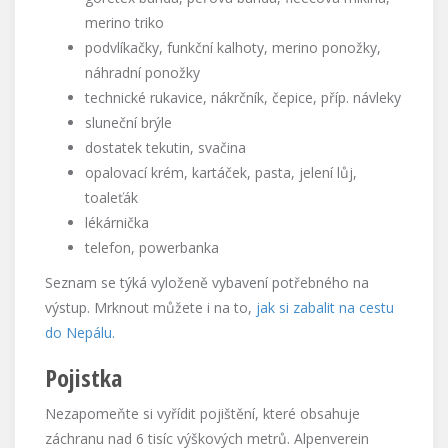
merino triko
podvlíkačky, funkční kalhoty, merino ponožky,
náhradní ponožky
technické rukavice, nákrčník, čepice, příp. návleky
sluneční brýle
dostatek tekutin, svačina
opalovací krém, kartáček, pasta, jelení lůj,
toaleťák
lékárnička
telefon, powerbanka
Seznam se týká vyloženě vybavení potřebného na
výstup. Mrknout můžete i na to,
jak si zabalit na cestu
do Nepálu.
Pojistka
Nezapomeňte si vyřídit pojištění, které obsahuje
záchranu nad 6 tisíc výškových metrů. Alpenverein