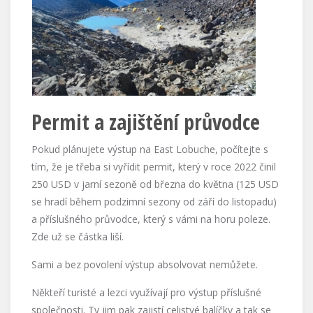
Permit a zajištění průvodce
Pokud plánujete výstup na East Lobuche, počítejte s
tím, že je třeba si vyřídit permit, který v roce 2022 činil
250 USD v jarní sezoně od března do května (125 USD
se hradí během podzimní sezony od září do listopadu)
a příslušného průvodce, který s vámi na horu poleze.
Zde už se částka liší.
Sami a bez povolení výstup absolvovat nemůžete.
Někteří turisté a lezci využívají pro výstup příslušné
společnosti. Ty jim pak zajistí celistvé balíčky a tak se