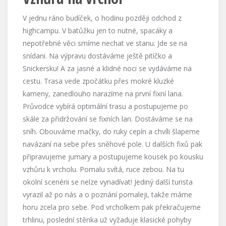
V jednu ráno budíček, o hodinu později odchod z
highcampu. V batůžku jen to nutné, spacáky a
nepotřebné věci smíme nechat ve stanu. Jde se na
snídani. Na výpravu dostáváme ještě pitíčko a
Snickersku! A za jasné a klidné noci se vydáváme na
cestu. Trasa vede zpočátku přes mokré kluzké
kameny, zanedlouho narazíme na první fixní lana.
Průvodce vybírá optimální trasu a postupujeme po
skále za přidržování se fixních lan. Dostáváme se na
sníh. Obouváme mačky, do ruky cepín a chvíli šlapeme
navázaní na sebe přes sněhové pole. U dalších fixů pak
připravujeme jumary a postupujeme kousek po kousku
vzhůru k vrcholu. Pomalu svítá, ruce zebou. Na tu
okolní scenérii se nelze vynadívat! Jediný další turista
vyrazil až po nás a o poznání pomaleji, takže máme
horu zcela pro sebe. Pod vrcholkem pak překračujeme
trhlinu, poslední stěnka už vyžaduje klasické pohyby