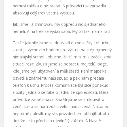
nemusí takřka o nic starat. S průvodci tak zpravidla
absolvují celý trek včetně výstupu.
Jak jsme již zmiňovali, my dopředu nic sjednaného
neměli. A na trek se vydali sami. My to tak máme rádi.
Takže jakmile jsme se dopravili do vesničky Lobuche,
která je výchozím bodem pro výstup na stejnojmenný
himalájský vrchol Lobuche (6119 m n. m.), začali jsme
situaci řešit. Zkusili jsme se poptat u majitelů lodge,
kde jsme byli ubytovaní a měli štěstí. Paní majitelka
osvětlila známému naši situaci a pak nám předala
telefon k uchu. Proces komunikace byl sice poněkud
složitý. Jednalo se také o jednu ze společností, která
průvodce zaměstnává. Snažili jsme se smlouvat o
ceně, která se nám zdála velmi nadsazená. Nakonec
nepatrně polevili, my si s povzdechem obhájili útratu
tím, že je to přeci jen ojedinělý zážitek. A hlavně –