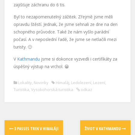
zajišťuje záchranu do 6 tis.
Byl to nezapomenutelný zážitek. Zřejmě jsme měli
opravdu štěstí. Jednak, že jsme sehnali ze dne na den
schopného průvodce. Také že nám vyšlo parádní
počasí. A v neposlední řadě, že jsme se netlačili mezi
turisty. 🙂
V
Kathmandu
jsme si dokonce vyzvedli i certifikáty za
úspěšný výstup na vrchol. 😀
Lokality
,
Novinky
Himaláj
,
Ledolezení
,
Lezení
,
Turistika
,
Vysokohorská turistika
odkaz
3 PASSES TREK V HIMALÁJI
ŽIVOT V KATHMANDU