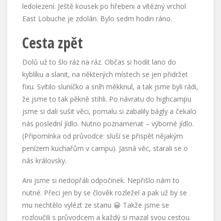
ledolezení. Ještě kousek po hřebeni a vítězný vrchol
East Lobuche je zdolán. Bylo sedm hodin ráno.
Cesta zpět
Dolů už to šlo ráz na ráz. Občas si hodit lano do
kyblíku a slanit, na některých místech se jen přidržet
fixu. Svítilo sluníčko a sníh měkknul, a tak jsme byli rádi,
že jsme to tak pěkně stihli. Po návratu do highcampu
jsme si dali sušit věci, pomalu si zabalily bágly a čekalo
nás poslední jídlo. Nutno poznamenat – výborné jídlo.
(Připomínka od průvodce: sluší se přispět nějakým
penízem kuchařům v campu). Jasná věc, starali se o
nás královsky.
Ani jsme si nedopřáli odpočinek. Nepřišlo nám to
nutné. Přeci jen by se člověk rozležel a pak už by se
mu nechtělo vylézt ze stanu 😀 Takže jsme se
rozloučili s průvodcem a každý si mazal svou cestou.