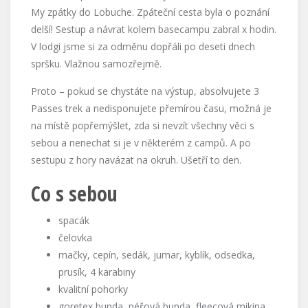
My zpátky do Lobuche. Zpáteční cesta byla o poznání
delší! Sestup a návrat kolem basecampu zabral x hodin.
V lodgi jsme si za odměnu dopřáli po deseti dnech
spršku. Vlažnou samozřejmě.
Proto – pokud se chystáte na výstup, absolvujete 3
Passes trek a nedisponujete přemírou času, možná je
na místě popřemýšlet, zda si nevzít všechny věci s
sebou a nenechat si je v některém z campů. A po
sestupu z hory navázat na okruh. Ušetří to den.
Co s sebou
spacák
čelovka
mačky, cepín, sedák, jumar, kyblík, odsedka,
prusík, 4 karabiny
kvalitní pohorky
goretex bunda, péřová bunda, fleecová mikina,