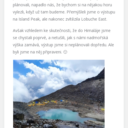
plánovali, napadlo nás, že bychom si na nějakou horu
vylezli, když už tam budeme. Přemýšleli jsme o výstupu
na Island Peak, ale nakonec zvítězila Lobuche East.
Avšak vzhledem ke skutečnosti, že do Himaláje jsme
se chystali poprvé, a netušili, jak s námi nadmořská
výška zamává, výstup jsme si neplánovali dopředu. Ale
byli jsme na něj připraveni. 🙂