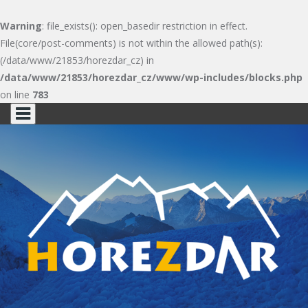
Warning
: file_exists(): open_basedir restriction in effect.
File(core/post-comments) is not within the allowed path(s):
(/data/www/21853/horezdar_cz) in
/data/www/21853/horezdar_cz/www/wp-includes/blocks.php
on line
783
Skip
to
content