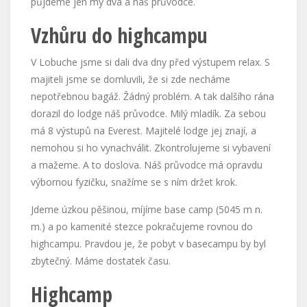
půjdeme jen my dva a náš průvodce.
Vzhůru do highcampu
V Lobuche jsme si dali dva dny před výstupem relax. S
majiteli jsme se domluvili, že si zde necháme
nepotřebnou bagáž. Žádný problém. A tak dalšího rána
dorazil do lodge náš průvodce. Milý mladík. Za sebou
má 8 výstupů na Everest. Majitelé lodge jej znají, a
nemohou si ho vynachválit. Zkontrolujeme si vybavení
a mažeme. A to doslova. Náš průvodce má opravdu
výbornou fyzičku, snažíme se s ním držet krok.
Jdeme úzkou pěšinou, míjíme base camp (5045 m n.
m.) a po kamenité stezce pokračujeme rovnou do
highcampu. Pravdou je, že pobyt v basecampu by byl
zbytečný. Máme dostatek času.
Highcamp