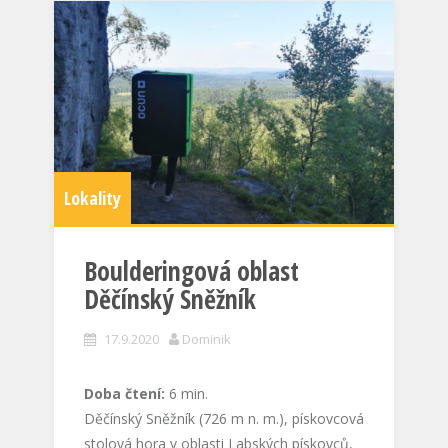
Lokality
Boulderingová oblast
Děčínský Sněžník
17.9.2020
Dominik
Doba čtení:
6
min.
Děčínský Sněžník (726 m n. m.), pískovcová
stolová hora v oblasti Labských pískovců,