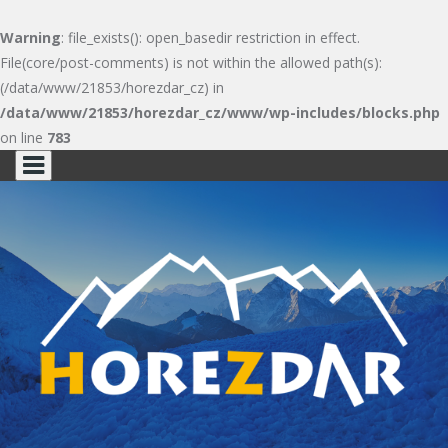
Warning
: file_exists(): open_basedir restriction in effect.
File(core/post-comments) is not within the allowed path(s):
(/data/www/21853/horezdar_cz) in
/data/www/21853/horezdar_cz/www/wp-includes/blocks.php
on line
783
Skip
to
content