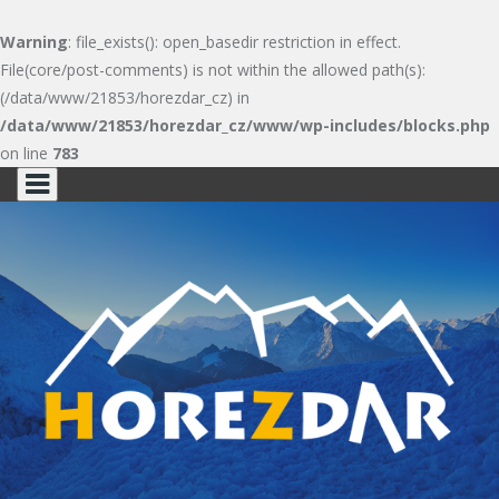
Warning
: file_exists(): open_basedir restriction in effect.
File(core/post-comments) is not within the allowed path(s):
(/data/www/21853/horezdar_cz) in
/data/www/21853/horezdar_cz/www/wp-includes/blocks.php
on line
783
Skip
to
content