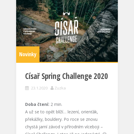
Novinky
Císař Spring Challenge 2020
23.1.2020
Zuzka
Doba čtení:
2
min.
A už se to opět blíží… lezení, orienťák,
překážky, bouldery. Po roce se znovu
chystá jarní závod v přírodním víceboji –