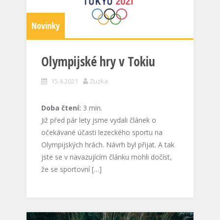
Novinky
Olympijské hry v Tokiu
15.4.2021
Zuzka
Doba čtení:
3
min.
Již před pár lety jsme vydali článek o
očekávané účasti lezeckého sportu na
Olympijských hrách. Návrh byl přijat. A tak
jste se v navazujícím článku mohli dočíst,
že se sportovní […]