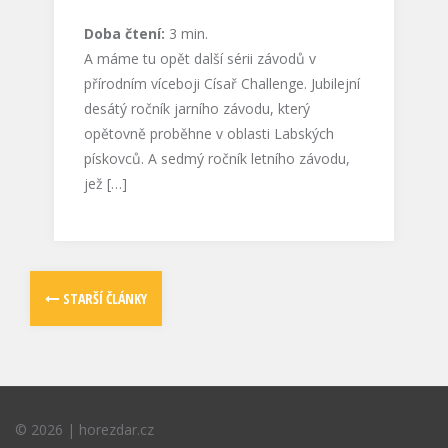
Doba čtení:
3
min.
A máme tu opět další sérii závodů v
přírodním víceboji Císař Challenge. Jubilejní
desátý ročník jarního závodu, který
opětovně proběhne v oblasti Labských
pískovců. A sedmý ročník letního závodu,
jež […]
STARŠÍ ČLÁNKY
©
2026
|
horezdar.cz