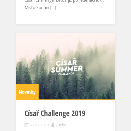
Císař Challenge. Letos již po jedenácté. 🙂
Místo konání […]
Novinky
Císař Challenge 2019
12.12.2018
Zuzka