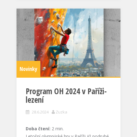
Novinky
Program OH 2024 v Paříži-
lezení
28.6.2024
Zuzka
Doba čtení:
2
min.
Letošní olympijské hry v Paříži již podruhé