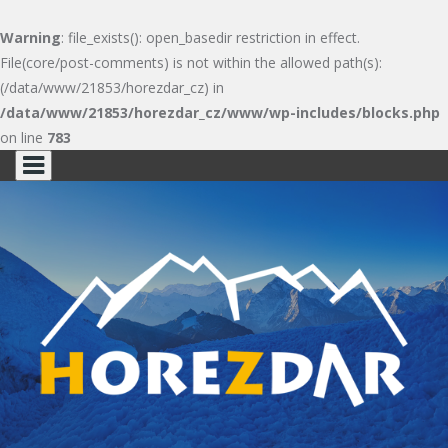
Warning
: file_exists(): open_basedir restriction in effect.
File(core/post-comments) is not within the allowed path(s):
(/data/www/21853/horezdar_cz) in
/data/www/21853/horezdar_cz/www/wp-includes/blocks.php
on line
783
Skip
to
content