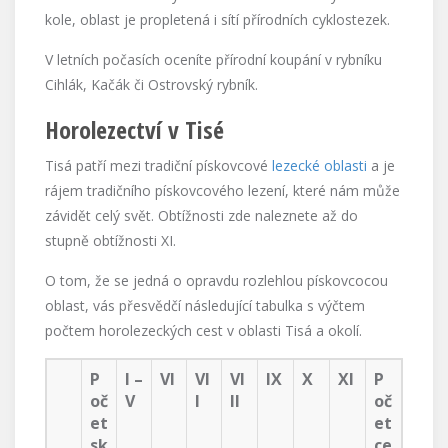
kole, oblast je propletená i sítí přírodních cyklostezek.
V letních počasích oceníte přírodní koupání v rybníku
Cihlák, Kačák či Ostrovský rybník.
Horolezectví v Tisé
Tisá patří mezi tradiční pískovcové
lezecké oblasti
a je
rájem tradičního pískovcového lezení, které nám může
závidět celý svět. Obtížnosti zde naleznete až do
stupně obtížnosti XI.
O tom, že se jedná o opravdu rozlehlou pískovcocou
oblast, vás přesvědčí následující tabulka s výčtem
počtem horolezeckých cest v oblasti Tisá a okolí.
P
I –
VI
VI
VI
IX
X
XI
P
oč
V
I
II
oč
et
et
sk
ce