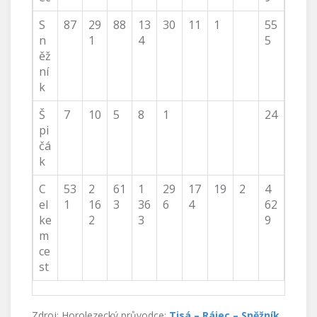
S
87
29
88
13
30
11
1
55
n
1
4
5
ěž
ní
k
Š
7
10
5
8
1
24
pi
čá
k
C
53
2
61
1
29
17
19
2
4
el
1
16
3
36
6
4
62
ke
2
3
9
m
ce
st
Zdroj: Horolezecký průvodce:
Tisá – Rájec – Sněžník