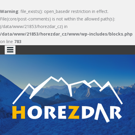
Warning
: file_exists(): open_basedir restriction in effect.
File(core/post-comments) is not within the allowed path(s):
(/data/www/21853/horezdar_cz) in
/data/www/21853/horezdar_cz/www/wp-includes/blocks.php
on line
783
Skip
to
content