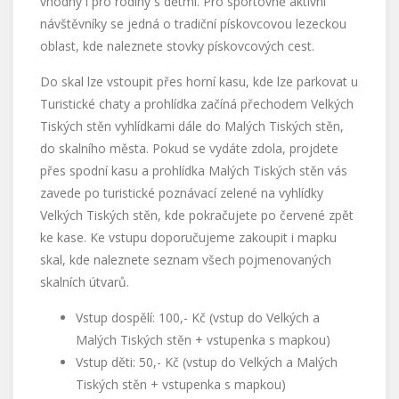
vhodný i pro rodiny s dětmi. Pro sportovně aktivní
návštěvníky se jedná o tradiční pískovcovou lezeckou
oblast, kde naleznete stovky pískovcových cest.
Do skal lze vstoupit přes horní kasu, kde lze parkovat u
Turistické chaty a prohlídka začíná přechodem Velkých
Tiských stěn vyhlídkami dále do Malých Tiských stěn,
do skalního města. Pokud se vydáte zdola, projdete
přes spodní kasu a prohlídka Malých Tiských stěn vás
zavede po turistické poznávací zelené na vyhlídky
Velkých Tiských stěn, kde pokračujete po červené zpět
ke kase. Ke vstupu doporučujeme zakoupit i mapku
skal, kde naleznete seznam všech pojmenovaných
skalních útvarů.
Vstup dospělí: 100,- Kč (vstup do Velkých a
Malých Tiských stěn + vstupenka s mapkou)
Vstup děti: 50,- Kč (vstup do Velkých a Malých
Tiských stěn + vstupenka s mapkou)