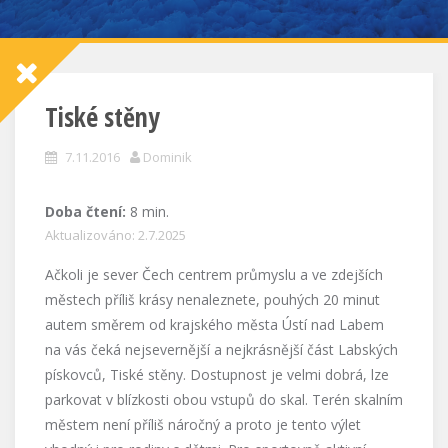
Tiské stěny
7.11.2016
Dominik
Doba čtení:
8
min.
Aktualizováno: 2.7.2025
Ačkoli je sever Čech centrem průmyslu a ve zdejších
městech příliš krásy nenaleznete, pouhých 20 minut
autem směrem od krajského města Ústí nad Labem
na vás čeká nejsevernější a nejkrásnější část Labských
pískovců, Tiské stěny. Dostupnost je velmi dobrá, lze
parkovat v blízkosti obou vstupů do skal. Terén skalním
městem není příliš náročný a proto je tento výlet