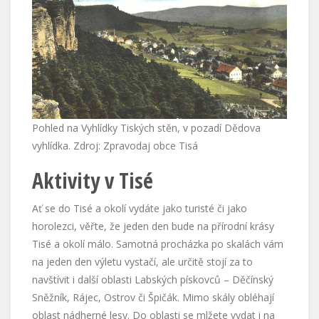
Pohled na Vyhlídky Tiských stěn, v pozadí Dědova
vyhlídka. Zdroj: Zpravodaj obce Tisá
Aktivity v Tisé
Ať se do Tisé a okolí vydáte jako turisté či jako
horolezci, věřte, že jeden den bude na přírodní krásy
Tisé a okolí málo. Samotná procházka po skalách vám
na jeden den výletu vystačí, ale určitě stojí za to
navštívit i další oblasti Labských pískovců – Děčínský
Sněžník, Rájec, Ostrov či Špičák. Mimo skály obléhají
oblast nádherné lesy. Do oblasti se mlžete vydat i na