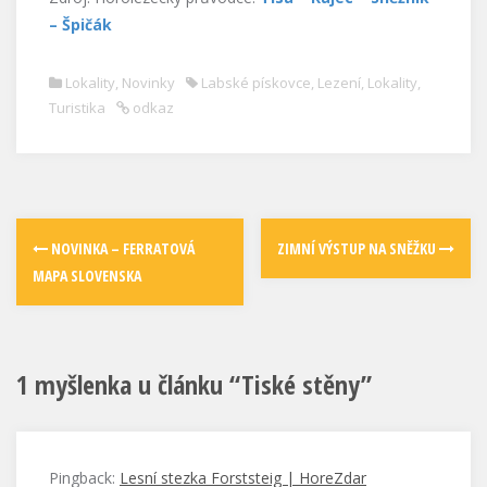
– Špičák
Lokality
,
Novinky
Labské pískovce
,
Lezení
,
Lokality
,
Turistika
odkaz
NOVINKA – FERRATOVÁ
ZIMNÍ VÝSTUP NA SNĚŽKU
MAPA SLOVENSKA
1 myšlenka u článku “
Tiské stěny
”
Pingback:
Lesní stezka Forststeig | HoreZdar