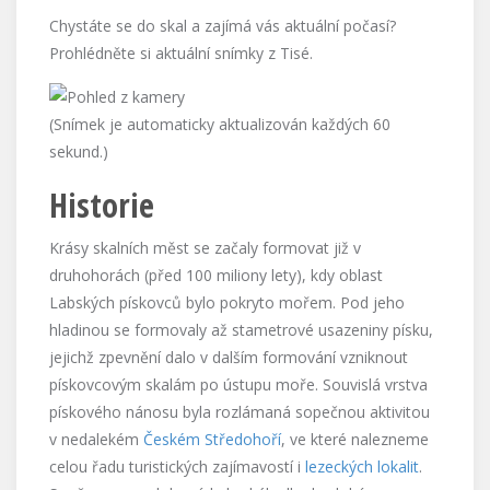
Chystáte se do skal a zajímá vás aktuální počasí?
Prohlédněte si aktuální snímky z Tisé.
(Snímek je automaticky aktualizován každých 60
sekund.)
Historie
Krásy skalních měst se začaly formovat již v
druhohorách (před 100 miliony lety), kdy oblast
Labských pískovců bylo pokryto mořem. Pod jeho
hladinou se formovaly až stametrové usazeniny písku,
jejichž zpevnění dalo v dalším formování vzniknout
pískovcovým skalám po ústupu moře. Souvislá vrstva
pískového nánosu byla rozlámaná sopečnou aktivitou
v nedalekém
Českém Středohoří
, ve které nalezneme
celou řadu turistických zajímavostí i
lezeckých lokalit
.