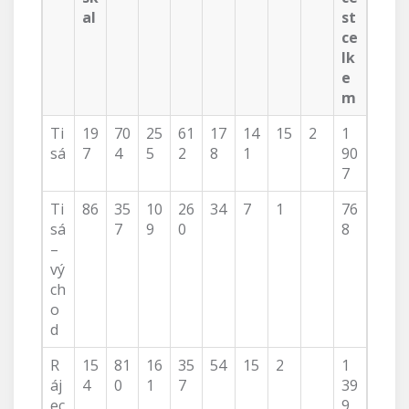
al
st
ce
lk
e
m
Ti
19
70
25
61
17
14
15
2
1
sá
7
4
5
2
8
1
90
7
Ti
86
35
10
26
34
7
1
76
sá
7
9
0
8
–
vý
ch
o
d
R
15
81
16
35
54
15
2
1
áj
4
0
1
7
39
ec
9