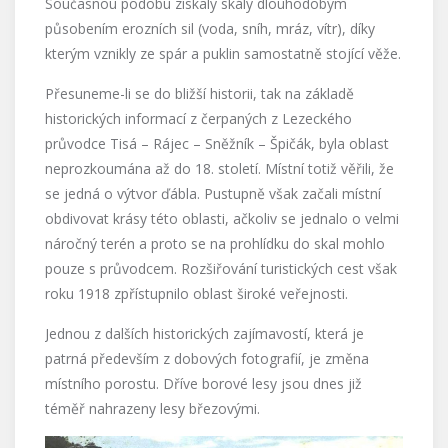
Současnou podobu získaly skály dlouhodobým
působením erozních sil (voda, sníh, mráz, vítr), díky
kterým vznikly ze spár a puklin samostatně stojící věže.
Přesuneme-li se do bližší historii, tak na základě
historických informací z čerpaných z Lezeckého
průvodce Tisá – Rájec – Sněžník – Špičák, byla oblast
neprozkoumána až do 18. století. Místní totiž věřili, že
se jedná o výtvor ďábla. Pustupně však začali místní
obdivovat krásy této oblasti, ačkoliv se jednalo o velmi
náročný terén a proto se na prohlídku do skal mohlo
pouze s průvodcem. Rozšiřování turistických cest však
roku 1918 zpřístupnilo oblast široké veřejnosti.
Jednou z dalších historických zajímavostí, která je
patrná především z dobových fotografií, je změna
místního porostu. Dříve borové lesy jsou dnes již
téměř nahrazeny lesy březovými.