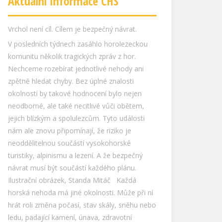
Aktuální informace ČHS
Vrchol není cíl. Cílem je bezpečný návrat.
V posledních týdnech zasáhlo horolezeckou
komunitu několik tragických zpráv z hor.
Nechceme rozebírat jednotlivé nehody ani
zpětně hledat chyby. Bez úplné znalosti
okolností by takové hodnocení bylo nejen
neodborné, ale také necitlivé vůči obětem,
jejich blízkým a spolulezcům. Tyto události
nám ale znovu připomínají, že riziko je
neoddělitelnou součástí vysokohorské
turistiky, alpinismu a lezení. A že bezpečný
návrat musí být součástí každého plánu.
Ilustrační obrázek, Standa Mitáč Každá
horská nehoda má jiné okolnosti. Může při ní
hrát roli změna počasí, stav skály, sněhu nebo
ledu, padající kamení, únava, zdravotní