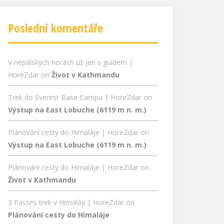
Poslední komentáře
V nepálských horách už jen s guidem |
HoreZdar
on
Život v Kathmandu
Trek do Everest Base Campu | HoreZdar
on
Výstup na East Lobuche (6119 m n. m.)
Plánování cesty do Himaláje | HoreZdar
on
Výstup na East Lobuche (6119 m n. m.)
Plánování cesty do Himaláje | HoreZdar
on
Život v Kathmandu
3 Passes trek v Himaláji | HoreZdar
on
Plánování cesty do Himaláje