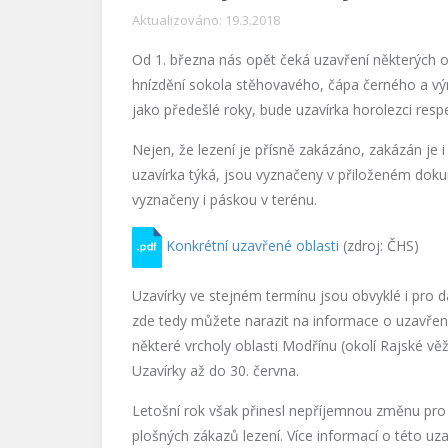
Aktualizováno: 19.3.2018
Od 1. března nás opět čeká uzavření některých 
hnízdění sokola stěhovavého, čápa černého a výra
jako předešlé roky, bude uzavírka horolezci resp
Nejen, že lezení je přísně zakázáno, zakázán je i 
uzavírka týká, jsou vyznačeny v přiloženém dokum
vyznačeny i páskou v terénu.
Konkrétní uzavřené oblasti
(zdroj: ČHS)
Uzavírky ve stejném termínu jsou obvyklé i pro dal
zde tedy můžete narazit na informace o uzavřen
některé vrcholy oblasti Modřínu (okolí Rajské věž
Uzavírky až do 30. června.
Letošní rok však přinesl nepříjemnou změnu pro L
plošných zákazů lezení. Více informací o této uz