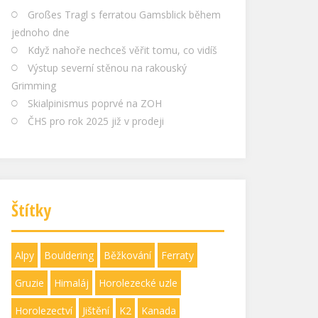
Großes Tragl s ferratou Gamsblick během
jednoho dne
Když nahoře nechceš věřit tomu, co vidíš
Výstup severní stěnou na rakouský
Grimming
Skialpinismus poprvé na ZOH
ČHS pro rok 2025 již v prodeji
Štítky
Alpy
Bouldering
Běžkování
Ferraty
Gruzie
Himaláj
Horolezecké uzle
Horolezectví
Jištění
K2
Kanada