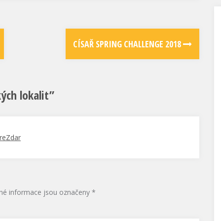
CÍSAŘ SPRING CHALLENGE 2018
ých lokalit
”
oreZdar
né informace jsou označeny
*