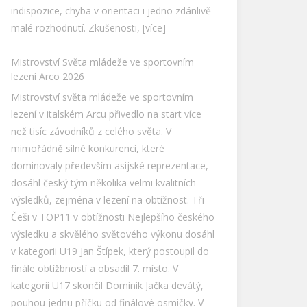
indispozice, chyba v orientaci i jedno zdánlivě
malé rozhodnutí. Zkušenosti,
[více]
Mistrovství Světa mládeže ve sportovním
lezení Arco 2026
Mistrovství světa mládeže ve sportovním
lezení v italském Arcu přivedlo na start více
než tisíc závodníků z celého světa. V
mimořádně silné konkurenci, které
dominovaly především asijské reprezentace,
dosáhl český tým několika velmi kvalitních
výsledků, zejména v lezení na obtížnost. Tři
Češi v TOP11 v obtížnosti Nejlepšího českého
výsledku a skvělého světového výkonu dosáhl
v kategorii U19 Jan Štípek, který postoupil do
finále obtížbností a obsadil 7. místo. V
kategorii U17 skončil Dominik Jačka devátý,
pouhou jednu příčku od finálové osmičky. V