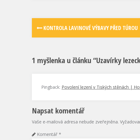
KONTROLA LAVINOVÉ VÝBAVY PŘED TÚROU
1 myšlenka u článku “
Uzavírky lezeck
Pingback:
Povolení lezení v Tiských stěnách | H
Napsat komentář
Vaše e-mailová adresa nebude zveřejněna.
Vyžadova
Komentář
*