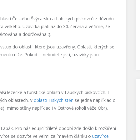
oblastí Českého Švýcarska a Labských pískovců z důvodu
 velkého. Uzavírka platí až do 30. června a věříme, že
ektována a dodržována :).
vstup do oblastí, které jsou uzavřeny. Oblasti, kterých se
entu níže. Pokud si nebudete jisti, uzavírky jsou
ší lezecké a turistické oblasti v Labských pískovcích. I
ých oblastech. V
oblasti Tiských stěn
se jedná například o
e), mimo stěny například i v Ostrově (okolí věže Obr).
abák. Pro následující tříleté období zde došlo k rozšíření
avírce se dozvíte ve velmi zajímavém článku o
uzavírce