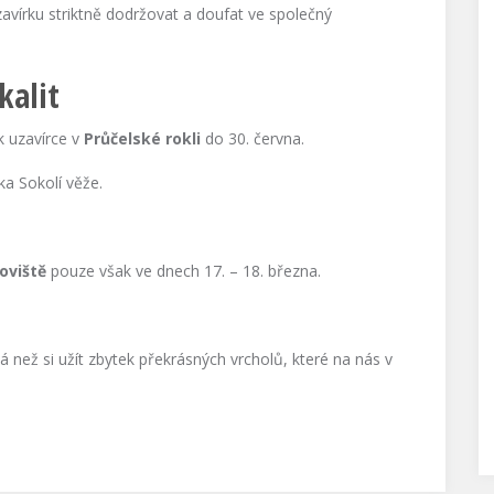
avírku striktně dodržovat a doufat ve společný
kalit
k uzavírce v
Průčelské rokli
do 30. června.
ka Sokolí věže.
oviště
pouze však ve dnech 17. – 18. března.
ež si užít zbytek překrásných vrcholů, které na nás v