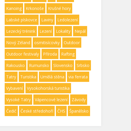
Kanoing
Krkonoše
Krušné hory
Labské pískovce
Laviny
Ledolezení
Lezecký trénink
Lezení
Lokality
Nepál
Nový Zéland
osmitisícovky
Outdoor
Outdoor festivaly
Příroda
Rafting
Rakousko
Rumunsko
Slovensko
Srbsko
Tatry
Turistika
Umělá stěna
via ferrata
Vybavení
Vysokohorská turistika
Vysoké Tatry
Vápencové lezení
Závody
Čedič
České středohoří
ČHS
Španělsko