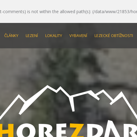
e/post-comments) is not within the allowed path(s): (/data/www/21853/ho
ČLÁNKY
LEZENÍ
LOKALITY
VYBAVENÍ
LEZECKÉ OBTÍŽNOSTI