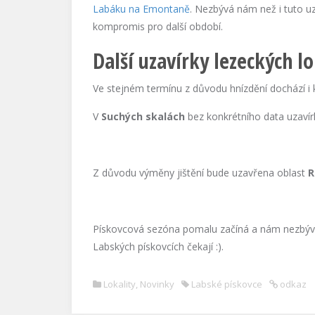
Labáku na Emontaně
. Nezbývá nám než i tuto uz
kompromis pro další období.
Další uzavírky lezeckých lo
Ve stejném termínu z důvodu hnízdění dochází i 
V
Suchých skalách
bez konkrétního data uzavír
Z důvodu výměny jištění bude uzavřena oblast
R
Pískovcová sezóna pomalu začíná a nám nezbývá n
Labských pískovcích čekají :).
Lokality
,
Novinky
Labské pískovce
odkaz