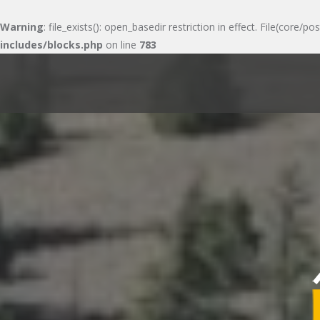
Warning
: file_exists(): open_basedir restriction in effect. File(cor
includes/blocks.php
on line
783
Skip
to
content