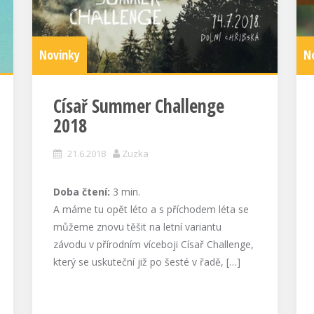
Novinky
N
Císař Summer Challenge
2018
21.6.2018
Zuzka
Doba čtení:
3
min.
A máme tu opět léto a s příchodem léta se
můžeme znovu těšit na letní variantu
závodu v přírodním víceboji Císař Challenge,
který se uskuteční již po šesté v řadě, […]