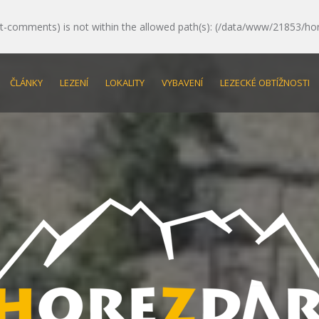
e/post-comments) is not within the allowed path(s): (/data/www/21853/ho
ČLÁNKY
LEZENÍ
LOKALITY
VYBAVENÍ
LEZECKÉ OBTÍŽNOSTI