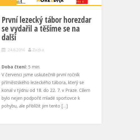
První lezecký tábor horezdar
se vydařil a těšíme se na
další
24.8.2016
Zuzka
Doba čtení:
5
min.
V červenci jsme uskutečnili první ročník
příměstského lezeckého tábora, který se
konal v týdnu od 18. do 22. 7. v Praze. Cílem
bylo nejen podpořit mladé sportovce k
pohybu, ale přiblížit jim tento […]