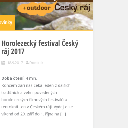
ovinky
Horolezecký festival Český
ráj 2017
18.9.2017
Dominik
Doba čtení:
4
min.
Koncem září nás čeká jeden z dalších
tradičních a velmi povedených
horolezeckých filmových festivalů a
tentokrát ten v Českém ráji. Vydejte se
víkend od 29. září do 1. října na […]