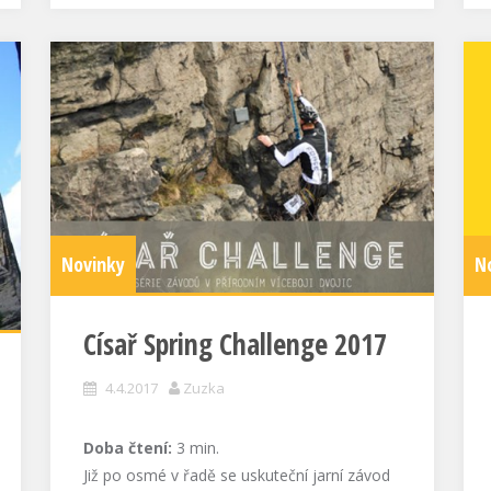
Novinky
N
Císař Spring Challenge 2017
4.4.2017
Zuzka
Doba čtení:
3
min.
Již po osmé v řadě se uskuteční jarní závod