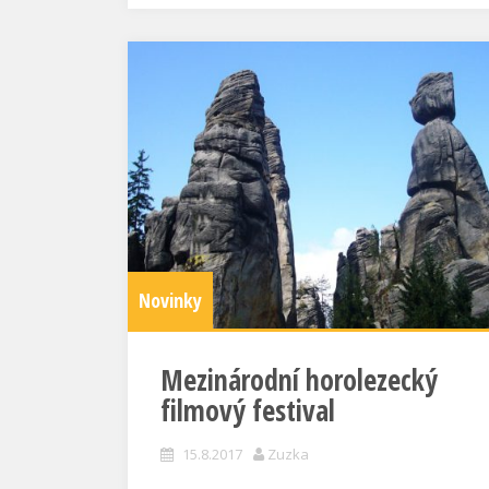
Novinky
Mezinárodní horolezecký
filmový festival
15.8.2017
Zuzka