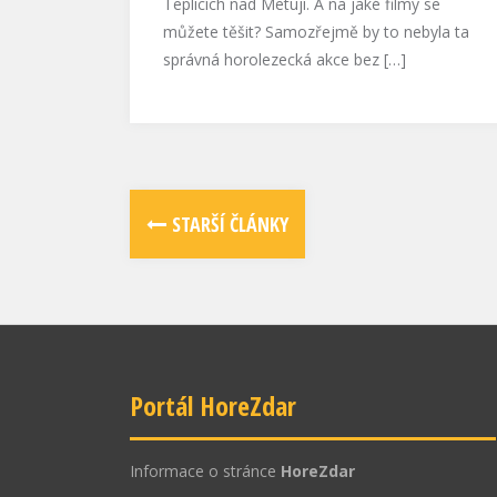
Teplicích nad Metují. A na jaké filmy se
můžete těšit? Samozřejmě by to nebyla ta
správná horolezecká akce bez […]
STARŠÍ ČLÁNKY
Portál HoreZdar
Informace o stránce
HoreZdar