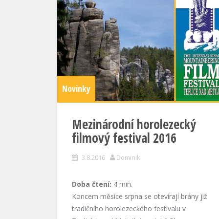
Novinky
Mezinárodní horolezecký
filmový festival 2016
3.8.2016
Dominik
Doba čtení:
4
min.
Koncem měsíce srpna se otevírají brány již
tradičního horolezeckého festivalu v