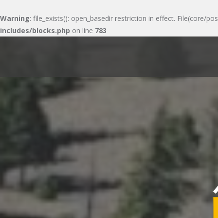
Warning
: file_exists(): open_basedir restriction in effect. File(cor
includes/blocks.php
on line
783
Skip
to
content