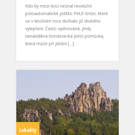
Kdo by mezi lezci neznal revoluční
poloautomatické jistítko Petzl GriGri, které
se v letošním roce dočkalo již druhého
vylepšení. Často opěvovaná, jindy
nenáviděná horolezecká jistící pomůcka,
která může při jištění […]
Lokality