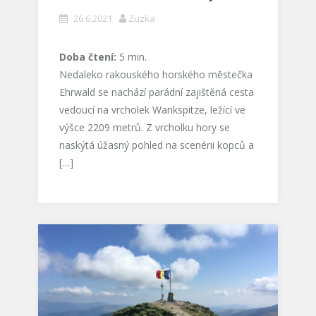
26.6.2021
Zuzka
Doba čtení:
5
min.
Nedaleko rakouského horského městečka
Ehrwald se nachází parádní zajištěná cesta
vedoucí na vrcholek Wankspitze, ležící ve
výšce 2209 metrů. Z vrcholku hory se
naskýtá úžasný pohled na scenérii kopců a
[…]