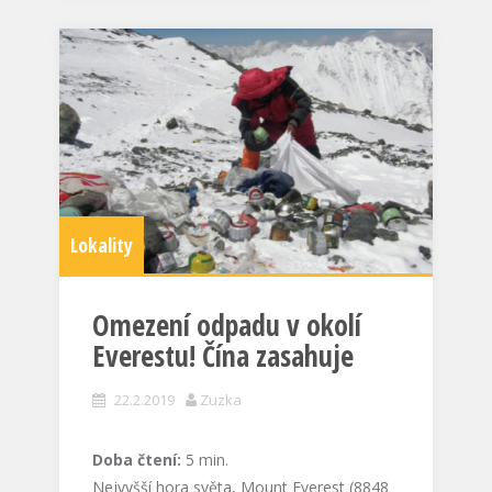
Lokality
Omezení odpadu v okolí
Everestu! Čína zasahuje
22.2.2019
Zuzka
Doba čtení:
5
min.
Nejvyšší hora světa, Mount Everest (8848