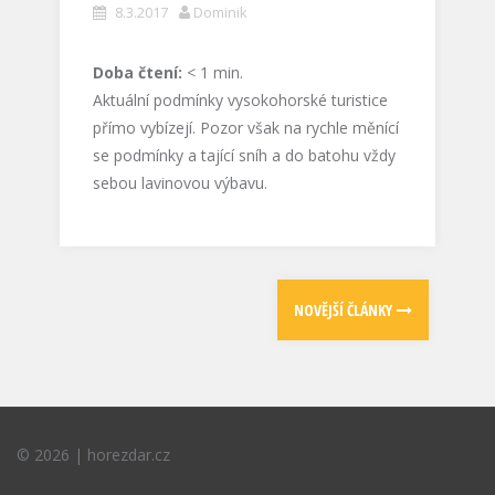
8.3.2017
Dominik
Doba čtení:
< 1
min.
Aktuální podmínky vysokohorské turistice
přímo vybízejí. Pozor však na rychle měnící
se podmínky a tající sníh a do batohu vždy
sebou lavinovou výbavu.
NOVĚJŠÍ ČLÁNKY
©
2026
|
horezdar.cz