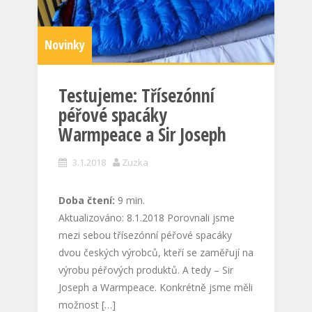
Novinky
Testujeme: Třísezónní
péřové spacáky
Warmpeace a Sir Joseph
3.1.2018
Zuzka
Doba čtení:
9
min.
Aktualizováno: 8.1.2018 Porovnali jsme
mezi sebou třísezónní péřové spacáky
dvou českých výrobců, kteří se zaměřují na
výrobu péřových produktů. A tedy – Sir
Joseph a Warmpeace. Konkrétně jsme měli
možnost […]