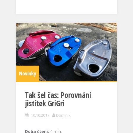
Novinky
Tak šel čas: Porovnání
jistítek GriGri
10.10.2017
Dominik
Doba čtení:
4
min.