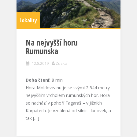
Lokality
Na nejvyšší horu
Rumunska
12.8.2019
Zuzka
Doba čtení:
8
min.
Hora Moldoveanu je se svými 2 544 metry
nejvyšším vrcholem rumunských hor. Hora
se nachází v pohoří Fagaraš – v Jižních
Karpatech. Je vzdálená od silnic i lanovek, a
tak […]