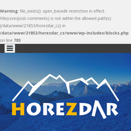
Warning
: file_exists(): open_basedir restriction in effect.
File(core/post-comments) is not within the allowed path(s):
(/data/www/21853/horezdar_cz) in
/data/www/21853/horezdar_cz/www/wp-includes/blocks.php
on line
783
Skip
to
content