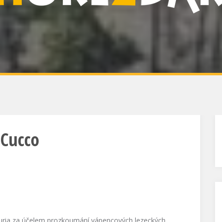
 Cucco
Liguria za účelem prozkoumání vápencových lezeckých