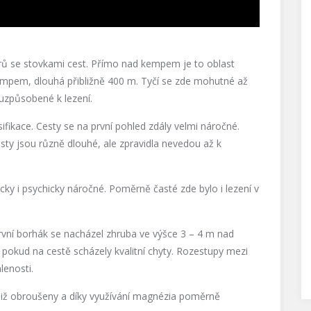
orů se stovkami cest. Přímo nad kempem je to oblast
empem, dlouhá přibližně 400 m. Tyčí se zde mohutné až
uzpůsobené k lezení.
sifikace. Cesty se na první pohled zdály velmi náročné.
ty jsou různě dlouhé, ale zpravidla nevedou až k
cky i psychicky náročné. Poměrně časté zde bylo i lezení v
První borhák se nacházel zhruba ve výšce 3 – 4 m nad
 pokud na cestě scházely kvalitní chyty. Rozestupy mezi
lenosti.
ry již obroušeny a díky využívání magnézia poměrně