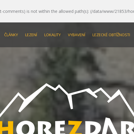
e/post-comments) is not within the allowed path(s): (/data/www/21853/ho
ČLÁNKY
LEZENÍ
LOKALITY
VYBAVENÍ
LEZECKÉ OBTÍŽNOSTI