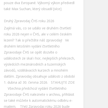
Skialpinismus zůstává olympijským sportem
Skialpinismus zažívá další historický milník.
Mezinárodní olympijský výbor oficiálně schválil
jeho zařazení do programu zimních
olympijských her 2030. Po premiéře na hrách
Milano Cortina 2026 tak bude tento
dynamický horský sport pokračovat v
olympijském programu i na dalších zimních
hrách. Pro skialpinismus je to zásadní zpráva.
Nejde jen o potvrzení místa na olympiádě, ale
také o uznání dlouhodobého vývoje sportu,
který spojuje vytrvalost, techniku, pohyb v
horách a schopnost zvládat rychlé změny
terénu i podmínek. Skialpinismus je sport,
který vychází z horolezeckého a horského
prostředí, a právě proto má své přirozené
místo i u nás, v Českém horolezeckém svazu.