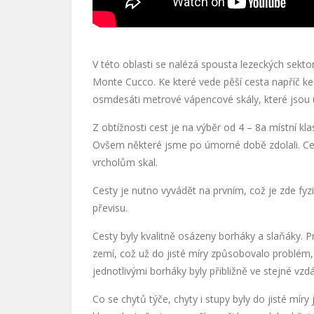
V této oblasti se nalézá spousta lezeckých sekt
Monte Cucco. Ke které vede pěší cesta napříč k
osmdesáti metrové vápencové skály, které jsou 
Z obtížnosti cest je na výběr od 4 – 8a místní kla
Ovšem některé jsme po úmorné době zdolali. Ces
vrcholům skal.
Cesty je nutno vyvádět na prvním, což je zde fyzi
převisu.
Cesty byly kvalitně osázeny borháky a slaňáky. 
zemí, což už do jisté míry způsobovalo problém,
jednotlivými borháky byly přibližně ve stejné vzdá
Co se chytů týče, chyty i stupy byly do jisté mí