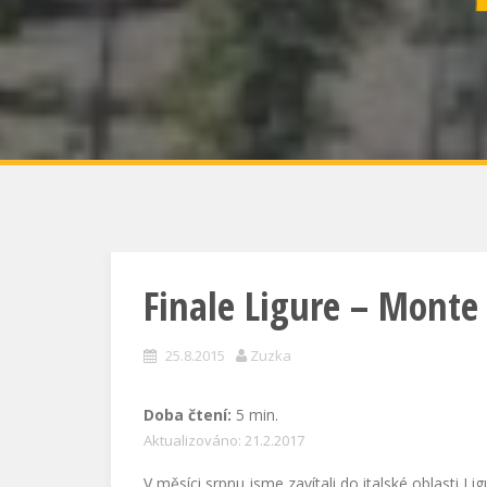
Finale Ligure – Monte
25.8.2015
Zuzka
Doba čtení:
5
min.
Aktualizováno: 21.2.2017
V měsíci srpnu jsme zavítali do italské oblasti 