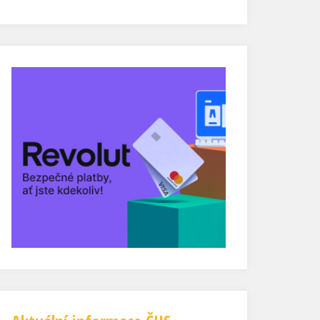
Mistrovství Světa mládeže ve sportovním
lezení Arco 2026
Mistrovství světa mládeže ve sportovním
lezení v italském Arcu přivedlo na start více
než tisíc závodníků z celého světa. V
mimořádně silné konkurenci, které
dominovaly především asijské reprezentace,
dosáhl český tým několika velmi kvalitních
výsledků, zejména v lezení na obtížnost. Tři
Češi v TOP11 v obtížnosti Nejlepšího českého
výsledku a skvělého světového výkonu dosáhl
v kategorii U19 Jan Štípek, který postoupil do
finále obtížbností a obsadil 7. místo. V
kategorii U17 skončil Dominik Jačka devátý,
pouhou jednu příčku od finálové osmičky. V
elitní desítce této kategorie se přitom umístili
pouze dva Evropané. Výborný výkon předvedl