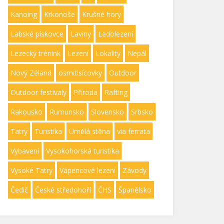
Kanoing
Krkonoše
Krušné hory
Labské pískovce
Laviny
Ledolezení
Lezecký trénink
Lezení
Lokality
Nepál
Nový Zéland
osmitisícovky
Outdoor
Outdoor festivaly
Příroda
Rafting
Rakousko
Rumunsko
Slovensko
Srbsko
Tatry
Turistika
Umělá stěna
via ferrata
Vybavení
Vysokohorská turistika
Vysoké Tatry
Vápencové lezení
Závody
Čedič
České středohoří
ČHS
Španělsko