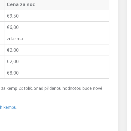
Cena za noc
€9,50
€6,00
zdarma
€2,00
€2,00
€8,00
áte za kemp 2x tolik. Snad přidanou hodnotou bude nové
ách kempu
.