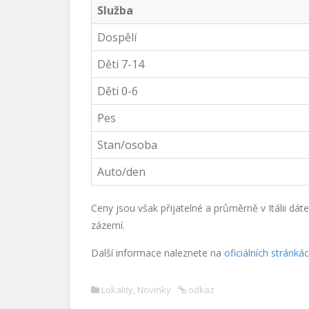
Služba
Dospělí
Děti 7-14
Děti 0-6
Pes
Stan/osoba
Auto/den
Ceny jsou však přijatelné a průměrně v Itálii d
zázemí.
Další informace naleznete na
oficiálních stránk
Lokality
,
Novinky
odkaz