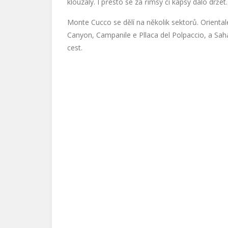
klouzaly. I přesto se za římsy či kapsy dalo držet.
Monte Cucco se dělí na několik sektorů. Orientale
Canyon, Campanile e Pllaca del Polpaccio, a Saha
cest.