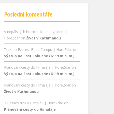
Poslední komentáře
V nepálských horách už jen s guidem |
HoreZdar
on
Život v Kathmandu
Trek do Everest Base Campu | HoreZdar
on
Výstup na East Lobuche (6119 m n. m.)
Plánování cesty do Himaláje | HoreZdar
on
Výstup na East Lobuche (6119 m n. m.)
Plánování cesty do Himaláje | HoreZdar
on
Život v Kathmandu
3 Passes trek v Himaláji | HoreZdar
on
Plánování cesty do Himaláje