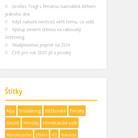
Großes Tragl s ferratou Gamsblick během
jednoho dne
Když nahoře nechceš věřit tomu, co vidíš
Výstup severní stěnou na rakouský
Grimming
Skialpinismus poprvé na ZOH
ČHS pro rok 2025 již v prodeji
Štítky
Alpy
Bouldering
Běžkování
Ferraty
Gruzie
Himaláj
Horolezecké uzle
Horolezectví
Jištění
K2
Kanada