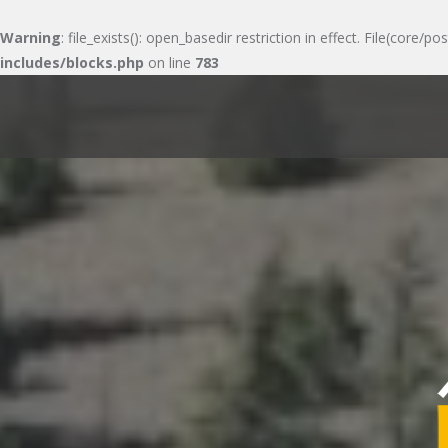
Warning
: file_exists(): open_basedir restriction in effect. File(cor
includes/blocks.php
on line
783
Skip
to
content