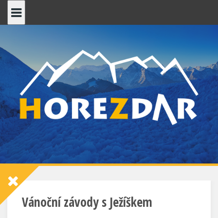
Skip
to
content
Vánoční závody s Ježíškem