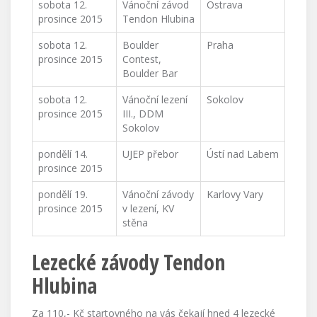
sobota 12.
Vánoční závod
Ostrava
prosince 2015
Tendon Hlubina
sobota 12.
Boulder
Praha
prosince 2015
Contest,
Boulder Bar
sobota 12.
Vánoční lezení
Sokolov
prosince 2015
III., DDM
Sokolov
pondělí 14.
UJEP přebor
Ústí nad Labem
prosince 2015
pondělí 19.
Vánoční závody
Karlovy Vary
prosince 2015
v lezení, KV
stěna
Lezecké závody Tendon
Hlubina
Za 110,- Kč startovného na vás čekají hned 4 lezecké