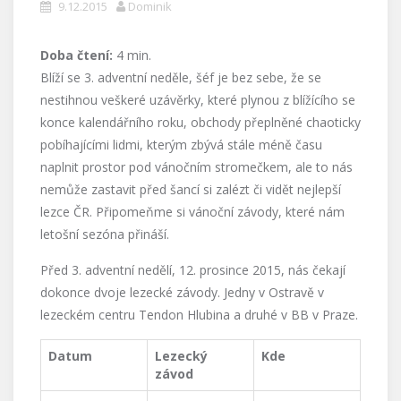
9.12.2015
Dominik
Doba čtení:
4
min.
Blíží se 3. adventní neděle, šéf je bez sebe, že se
nestihnou veškeré uzávěrky, které plynou z blížícího se
konce kalendářního roku, obchody přeplněné chaoticky
pobíhajícími lidmi, kterým zbývá stále méně času
naplnit prostor pod vánočním stromečkem, ale to nás
nemůže zastavit před šancí si zalézt či vidět nejlepší
lezce ČR. Připomeňme si vánoční závody, které nám
letošní sezóna přináší.
Před 3. adventní nedělí, 12. prosince 2015, nás čekají
dokonce dvoje lezecké závody. Jedny v Ostravě v
lezeckém centru Tendon Hlubina a druhé v BB v Praze.
Datum
Lezecký
Kde
závod