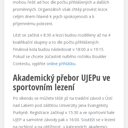
mohou řešit ad hoc dle počtu přihlášených a dalších
proměnných. Organizátoři však chtějí provést lezce
celým dnem hlavně k jejich spokojenosti a k
příjemnému polezení.
Lézt se začíná v 8:30 a lezci budou rozděleny až na 4
kvalifikační skupiny a to dle počtu přihlášených.
Finálová kola budou následovat v 18:00 a v 19:15.
Pokud se chcete zúčastnit nultého ročníku Boulder
Contestu, vyplňte
online přihlášku
.
Akademický přebor UJEPu ve
sportovním lezení
Po víkendu se můžete těšit již na tradiční závod v Ústí
nad Labem pod záštitou Univerzity Jana Evangelisty
Purkyně. Registrace začínají v 15:30 a ve sportovní hale
UJEP a samotné závody pak v 16:00. Soutěží se v lezení
na rychlost a na obtížnost, v kategoriích: akademici,