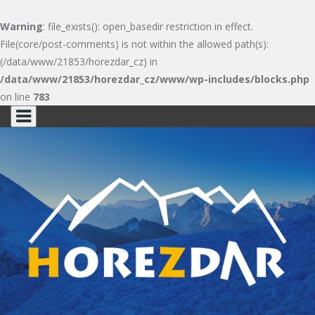
Warning
: file_exists(): open_basedir restriction in effect.
File(core/post-comments) is not within the allowed path(s):
(/data/www/21853/horezdar_cz) in
/data/www/21853/horezdar_cz/www/wp-includes/blocks.php
on line
783
Skip
to
content