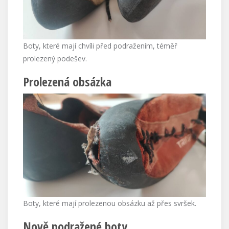
Boty, které mají chvíli před podražením, téměř
prolezený podešev.
Prolezená obsázka
Boty, které mají prolezenou obsázku až přes svršek.
Nově podražené boty