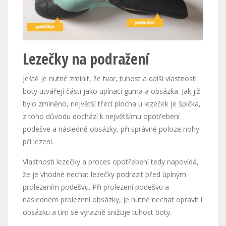
Lezečky na podražení
Ještě je nutné zmínit, že tvar, tuhost a další vlastnosti
boty utvářejí části jako upínací guma a obsázka. Jak již
bylo zmíněno, největší třecí plocha u lezeček je špička,
z toho důvodu dochází k největšímu opotřebení
podešve a následně obsázky, při správné poloze nohy
při lezení.
Vlastnosti lezečky a proces opotřebení tedy napovídá,
že je vhodné nechat lezečky podrazit před úplným
prolezením podešvu. Při prolezení podešvu a
následném prolezení obsázky, je nutné nechat opravit i
obsázku a tím se výrazně snižuje tuhost boty.