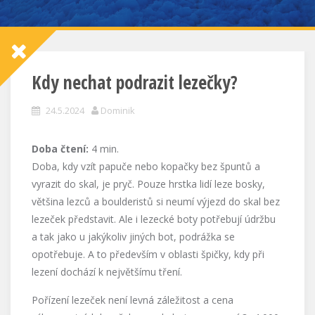
Kdy nechat podrazit lezečky?
24.5.2024
Dominik
Doba čtení:
4
min.
Doba, kdy vzít papuče nebo kopačky bez špuntů a
vyrazit do skal, je pryč. Pouze hrstka lidí leze bosky,
většina lezců a boulderistů si neumí výjezd do skal bez
lezeček představit. Ale i lezecké boty potřebují údržbu
a tak jako u jakýkoliv jiných bot, podrážka se
opotřebuje. A to především v oblasti špičky, kdy při
lezení dochází k největšímu tření.
Pořízení lezeček není levná záležitost a cena