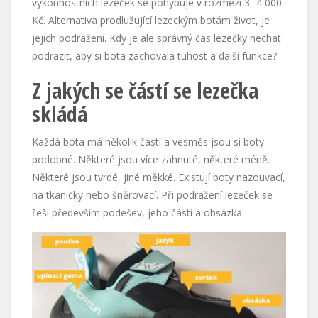
výkonnostních lezeček se pohybuje v rozmezí 3- 4 000
Kč. Alternativa prodlužující lezeckým botám život, je
jejich podražení. Kdy je ale správný čas lezečky nechat
podrazit, aby si bota zachovala tuhost a další funkce?
Z jakých se částí se lezečka
skládá
Každá bota má několik částí a vesměs jsou si boty
podobné. Některé jsou více zahnuté, některé méně.
Některé jsou tvrdé, jiné měkké. Existují boty nazouvací,
na tkaničky nebo šněrovací. Při podražení lezeček se
řeší především podešev, jeho části a obsázka.