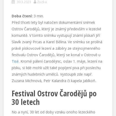
30.3.2023
Zuzka
Doba čtení:
3
min.
Před třiceti lety byl natočen dokumentární snímek
Ostrov Čarodějů, který je známý především v lezecké
komunitě. V tomto snímku vystupují známí pískaři Jiří
Slavík zvaný Prcas a Karel Bělina. Ve snímku se prolíná
právě pískovcové lezení a záběry ze stejnojmenného
festivalu Ostrov Čarodějů, který se konal v Ostrově u
Tisé
. Kromě pálení čarodějnic, oslav 1. máje, lezení na
písku, si lidé mohli užít také popíjení piva při poslechu
známých hudebních umělců. Vystoupili zde např.
Zuzana Michnová, Petr Kalandra či kapela Jablkoň.
Festival Ostrov Čarodějů po
30 letech
No a nyní, 30 let od doby vzniku onoho lezeckého