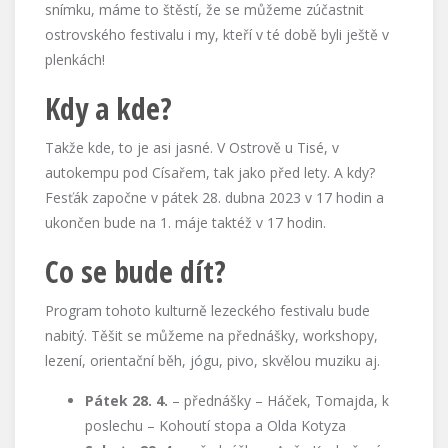
snímku, máme to štěstí, že se můžeme zúčastnit
ostrovského festivalu i my, kteří v té době byli ještě v
plenkách!
Kdy a kde?
Takže kde, to je asi jasné. V Ostrově u Tisé, v
autokempu pod Císařem, tak jako před lety. A kdy?
Fesťák započne v pátek 28. dubna 2023 v 17 hodin a
ukončen bude na 1. máje taktéž v 17 hodin.
Co se bude dít?
Program tohoto kulturně lezeckého festivalu bude
nabitý. Těšit se můžeme na přednášky, workshopy,
lezení, orientační běh, jógu, pivo, skvělou muziku aj.
Pátek 28. 4.
– přednášky – Háček, Tomajda, k
poslechu – Kohoutí stopa a Olda Kotyza