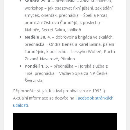
Sobota 29. 4.
– přednáška – Anča Kuchařová,
workshop – jak osazovat fixní jištění, zakládání
smyček, orienťák, přednáška – Špek a Prcas,
promítání Ostrova Čarodějů, k poslechu –
Nahoře, Secret Sakra, Jablkoň
Neděle 30. 4.
– dobrovolná brigáda ve skalách,
přednáška – Ondra Beneš a Karel Bělina, pálení
čarodějnic, k poslechu – Lessyho Woheň, Pocta
Zuzaně Navarové, Pitralon
Pondělí 1. 5.
– přednáška – Horská služba z
Tisé, přednáška – Václav Sojka za NP České
Švýcarsko
Připomeňte si, jak festival probíhal v roce 1993 :).
Aktuální informace se dozvíte na
Facebook stránkách
události
.