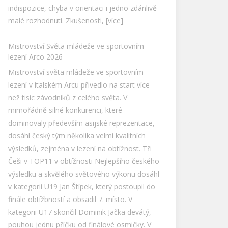
indispozice, chyba v orientaci i jedno zdánlivě
malé rozhodnutí. Zkušenosti,
[více]
Mistrovství Světa mládeže ve sportovním
lezení Arco 2026
Mistrovství světa mládeže ve sportovním
lezení v italském Arcu přivedlo na start více
než tisíc závodníků z celého světa. V
mimořádně silné konkurenci, které
dominovaly především asijské reprezentace,
dosáhl český tým několika velmi kvalitních
výsledků, zejména v lezení na obtížnost. Tři
Češi v TOP11 v obtížnosti Nejlepšího českého
výsledku a skvělého světového výkonu dosáhl
v kategorii U19 Jan Štípek, který postoupil do
finále obtížbností a obsadil 7. místo. V
kategorii U17 skončil Dominik Jačka devátý,
pouhou jednu příčku od finálové osmičky. V