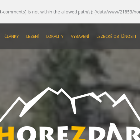
e/post-comments) is not within the allowed path(s): (/data/www/21853/ho
ČLÁNKY
LEZENÍ
LOKALITY
VYBAVENÍ
LEZECKÉ OBTÍŽNOSTI