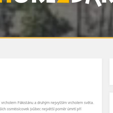
ím vrcholem Pákistánu a druhým nejvyšším vrcholem světa.
ích osmitisícovek (vůbec největší poměr úmrtí pří