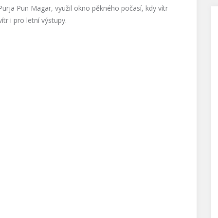
urja Pun Magar, využil okno pěkného počasí, kdy vítr
tr i pro letní výstupy.