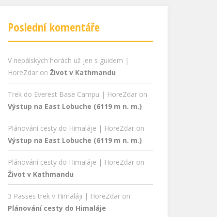
Poslední komentáře
V nepálských horách už jen s guidem |
HoreZdar
on
Život v Kathmandu
Trek do Everest Base Campu | HoreZdar
on
Výstup na East Lobuche (6119 m n. m.)
Plánování cesty do Himaláje | HoreZdar
on
Výstup na East Lobuche (6119 m n. m.)
Plánování cesty do Himaláje | HoreZdar
on
Život v Kathmandu
3 Passes trek v Himaláji | HoreZdar
on
Plánování cesty do Himaláje