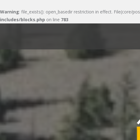
Warning
: file_exists(): open_basedir restriction in effect. File(cor
includes/blocks.php
on line
783
Skip
to
content