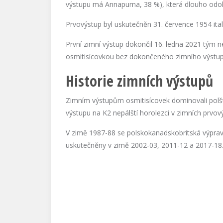
výstupu má Annapurna, 38 %), která dlouho odo
Prvovýstup byl uskutečněn 31. července 1954 ita
První zimní výstup dokončil 16. ledna 2021 tým n
osmitisícovkou bez dokončeného zimního výstup
Historie zimních výstupů
Zimním výstupům osmitisícovek dominovali polští,
výstupu na K2 nepálští horolezci v zimních prvov
V zimě 1987-88 se polskokanadskobritská výprava 
uskutečněny v zimě 2002-03, 2011-12 a 2017-18