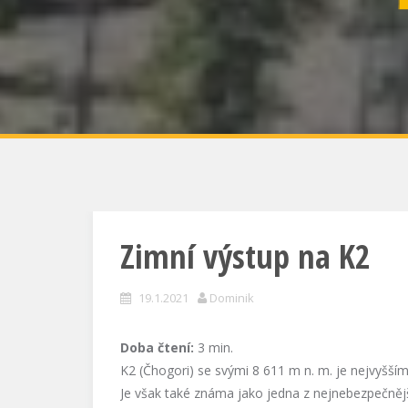
Zimní výstup na K2
19.1.2021
Dominik
Doba čtení:
3
min.
K2 (Čhogori) se svými 8 611 m n. m. je nejvyšš
Je však také známa jako jedna z nejnebezpečnějš