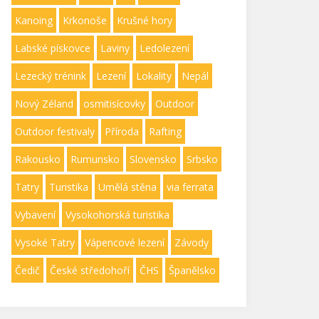
Kanoing
Krkonoše
Krušné hory
Labské pískovce
Laviny
Ledolezení
Lezecký trénink
Lezení
Lokality
Nepál
Nový Zéland
osmitisícovky
Outdoor
Outdoor festivaly
Příroda
Rafting
Rakousko
Rumunsko
Slovensko
Srbsko
Tatry
Turistika
Umělá stěna
via ferrata
Vybavení
Vysokohorská turistika
Vysoké Tatry
Vápencové lezení
Závody
Čedič
České středohoří
ČHS
Španělsko