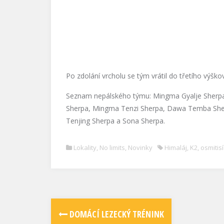
Po zdolání vrcholu se tým vrátil do třetího výško
Seznam nepálského týmu: Mingma Gyalje Sherpa
Sherpa, Mingma Tenzi Sherpa, Dawa Temba Sher
Tenjing Sherpa a Sona Sherpa.
Lokality
,
No limits
,
Novinky
Himaláj
,
K2
,
osmitis
DOMÁCÍ LEZECKÝ TRÉNINK