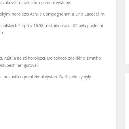
lávala všem pokusům o zimní výstupy.
lskými horolezci Achille Compagnonim a Lino Lacedellim.
epálských šerpů v 16:58 místního času. K2 byla poslední
u.
 ruští a italští horolezci. Do tohoto zdařilého zimního
ýstupech nefigurovali.
pokusila o první zimní výstup. Další pokusy byly
.