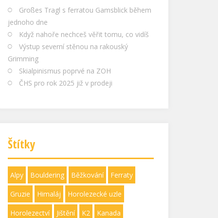
Großes Tragl s ferratou Gamsblick během
jednoho dne
Když nahoře nechceš věřit tomu, co vidíš
Výstup severní stěnou na rakouský
Grimming
Skialpinismus poprvé na ZOH
ČHS pro rok 2025 již v prodeji
Štítky
Alpy
Bouldering
Běžkování
Ferraty
Gruzie
Himaláj
Horolezecké uzle
Horolezectví
Jištění
K2
Kanada