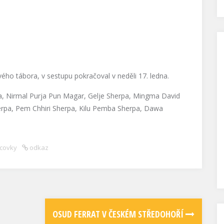
vého tábora, v sestupu pokračoval v neděli 17. ledna.
, Nirmal Purja Pun Magar, Gelje Sherpa, Mingma David
pa, Pem Chhiri Sherpa, Kilu Pemba Sherpa, Dawa
ícovky
odkaz
OSUD FERRAT V ČESKÉM STŘEDOHOŘÍ