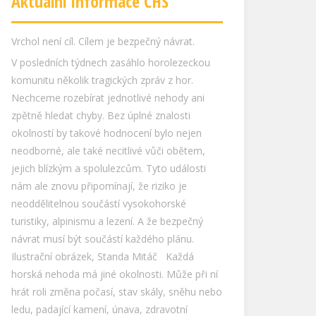
Aktuální informace ČHS
Vrchol není cíl. Cílem je bezpečný návrat.
V posledních týdnech zasáhlo horolezeckou
komunitu několik tragických zpráv z hor.
Nechceme rozebírat jednotlivé nehody ani
zpětně hledat chyby. Bez úplné znalosti
okolností by takové hodnocení bylo nejen
neodborné, ale také necitlivé vůči obětem,
jejich blízkým a spolulezcům. Tyto události
nám ale znovu připomínají, že riziko je
neoddělitelnou součástí vysokohorské
turistiky, alpinismu a lezení. A že bezpečný
návrat musí být součástí každého plánu.
Ilustrační obrázek, Standa Mitáč Každá
horská nehoda má jiné okolnosti. Může při ní
hrát roli změna počasí, stav skály, sněhu nebo
ledu, padající kamení, únava, zdravotní