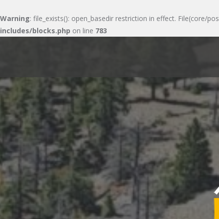
Warning
: file_exists(): open_basedir restriction in effect. File(cor
includes/blocks.php
on line
783
Skip
to
content