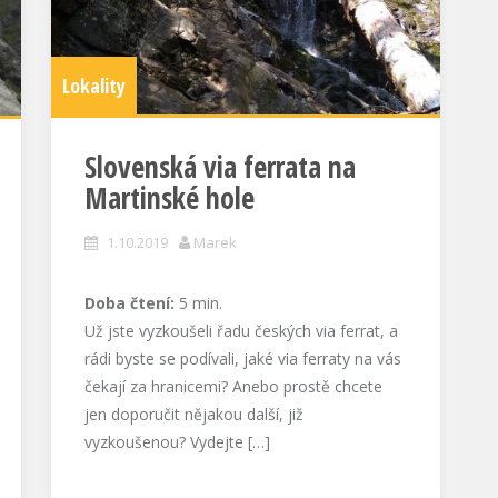
Lokality
Slovenská via ferrata na
Martinské hole
1.10.2019
Marek
Doba čtení:
5
min.
Už jste vyzkoušeli řadu českých via ferrat, a
rádi byste se podívali, jaké via ferraty na vás
čekají za hranicemi? Anebo prostě chcete
jen doporučit nějakou další, již
vyzkoušenou? Vydejte […]