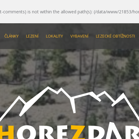
e/post-comments) is not within the allowed path(s): (/data/www/21853/ho
ČLÁNKY
LEZENÍ
LOKALITY
VYBAVENÍ
LEZECKÉ OBTÍŽNOSTI