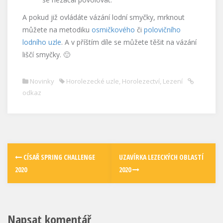
A pokud již ovládáte vázání lodní smyčky, mrknout
můžete na metodiku
osmičkového
či
polovičního
lodního uzle
. A v příštím díle se můžete těšit na vázání
liščí smyčky. 🙂
Novinky
Horolezecké uzle
,
Horolezectví
,
Lezení
odkaz
CÍSAŘ SPRING CHALLENGE
UZAVÍRKA LEZECKÝCH OBLASTÍ
2020
2020
Napsat komentář