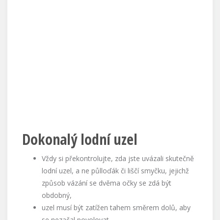
Dokonalý lodní uzel
Vždy si překontrolujte, zda jste uvázali skutečně
lodní uzel, a ne půlloďák či liščí smyčku, jejichž
způsob vázání se dvěma očky se zdá být
obdobný,
uzel musí být zatížen tahem směrem dolů, aby
se nezačal povolovat.