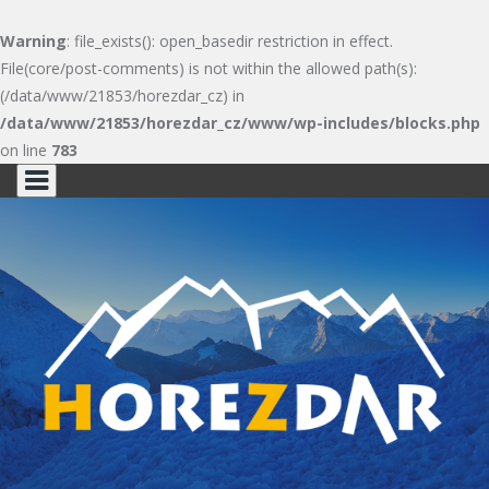
Warning
: file_exists(): open_basedir restriction in effect.
File(core/post-comments) is not within the allowed path(s):
(/data/www/21853/horezdar_cz) in
/data/www/21853/horezdar_cz/www/wp-includes/blocks.php
on line
783
Skip
to
content