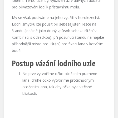
loděmi. Tento uzel byl využíván už v dávných dobách
pro přivazování lodí k přístavnímu molu.
My se však podíváme na jeho využití v horolezectví.
Lodní smyčku lze použít při sebezajištění lezce na
štandu (ideálně jako druhý způsob sebezajištění v
kombinaci s odsedkou), při posunutí štandu na nějaké
příhodnější místo pro jištění, pro fixaci lana v kotvícím
bodě.
Postup vázání lodního uzle
Nejprve vytvoříme očko otočením pramene
lana, druhé očko vytvoříme protichůdným
otočením lana, tak aby očka byla v těsné
blízkosti.