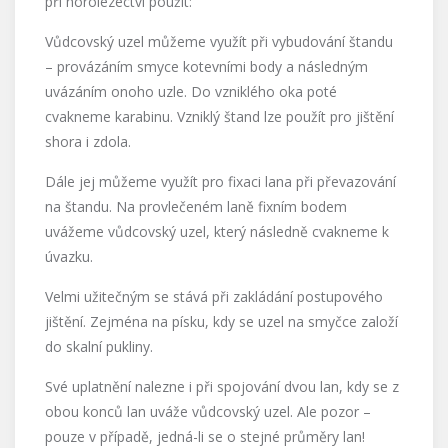
při horolezectví použít:
Vůdcovský uzel můžeme využít při vybudování štandu
– provázáním smyce kotevními body a následným
uvázáním onoho uzle. Do vzniklého oka poté
cvakneme karabinu. Vzniklý štand lze použít pro jištění
shora i zdola.
Dále jej můžeme využít pro fixaci lana při převazování
na štandu. Na provlečeném laně fixním bodem
uvážeme vůdcovský uzel, který následně cvakneme k
úvazku.
Velmi užitečným se stává při zakládání postupového
jištění. Zejména na písku, kdy se uzel na smyčce založí
do skalní pukliny.
Své uplatnění nalezne i při spojování dvou lan, kdy se z
obou konců lan uváže vůdcovský uzel. Ale pozor –
pouze v případě, jedná-li se o stejné průměry lan!