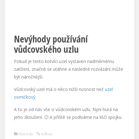
Nevýhody používání
vůdcovského uzlu
Pokud je tento kotvící uzel vystaven nadměrnému
zatížení, značně se utáhne a následné rozvázání může
být náročnější.
Vůdcovský uzel má o něco nižší nosnost než
uzel
osmičkový.
A to je od nás vše o vůdcovském uzlu. Nyní hurá na
jeho zkoušení. 🙂 A příště se podíváme na liščí spojku.
Návody
odkaz