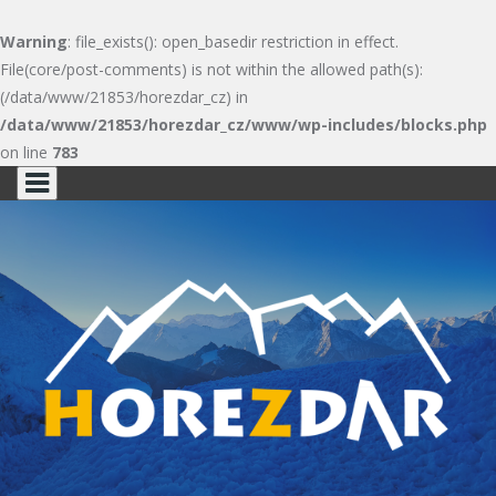
Warning
: file_exists(): open_basedir restriction in effect.
File(core/post-comments) is not within the allowed path(s):
(/data/www/21853/horezdar_cz) in
/data/www/21853/horezdar_cz/www/wp-includes/blocks.php
on line
783
Skip
to
content