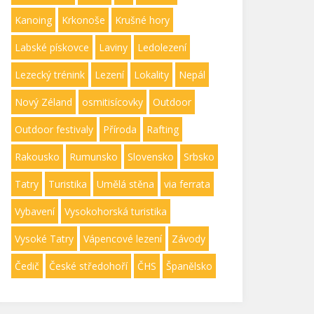
Kanoing
Krkonoše
Krušné hory
Labské pískovce
Laviny
Ledolezení
Lezecký trénink
Lezení
Lokality
Nepál
Nový Zéland
osmitisícovky
Outdoor
Outdoor festivaly
Příroda
Rafting
Rakousko
Rumunsko
Slovensko
Srbsko
Tatry
Turistika
Umělá stěna
via ferrata
Vybavení
Vysokohorská turistika
Vysoké Tatry
Vápencové lezení
Závody
Čedič
České středohoří
ČHS
Španělsko