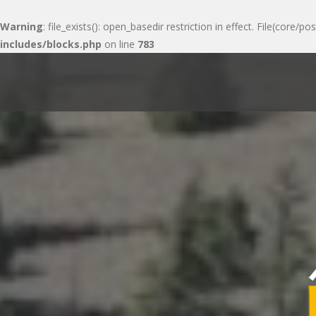
Warning
: file_exists(): open_basedir restriction in effect. File(cor
includes/blocks.php
on line
783
Skip
to
content