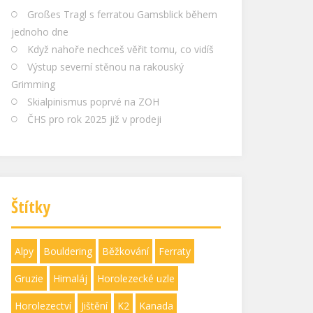
Großes Tragl s ferratou Gamsblick během
jednoho dne
Když nahoře nechceš věřit tomu, co vidíš
Výstup severní stěnou na rakouský
Grimming
Skialpinismus poprvé na ZOH
ČHS pro rok 2025 již v prodeji
Štítky
Alpy
Bouldering
Běžkování
Ferraty
Gruzie
Himaláj
Horolezecké uzle
Horolezectví
Jištění
K2
Kanada