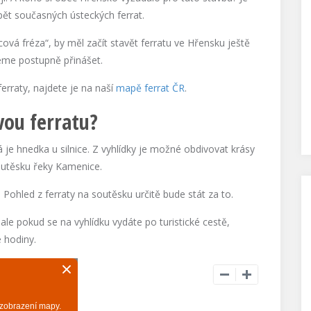
pět současných ústeckých ferrat.
ová fréza“, by měl začít stavět ferratu ve Hřensku ještě
deme postupně přinášet.
erraty, najdete je na naší
mapě ferrat ČR
.
vou ferratu?
 je hnedka u silnice. Z vyhlídky je možné obdivovat krásy
outěsku řeky Kamenice.
Pohled z ferraty na soutěsku určitě bude stát za to.
 ale pokud se na vyhlídku vydáte po turistické cestě,
 hodiny.