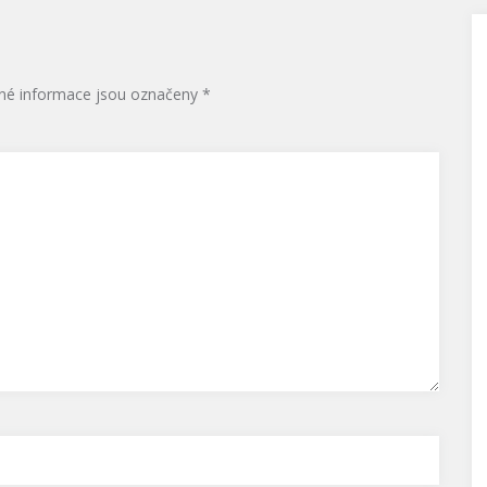
né informace jsou označeny
*