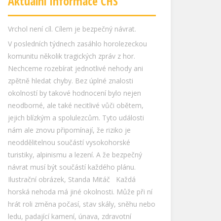
Aktuální informace ČHS
Mistrovství Světa mládeže ve sportovním
lezení Arco 2026
Mistrovství světa mládeže ve sportovním
lezení v italském Arcu přivedlo na start více
než tisíc závodníků z celého světa. V
mimořádně silné konkurenci, které
dominovaly především asijské reprezentace,
dosáhl český tým několika velmi kvalitních
výsledků, zejména v lezení na obtížnost. Tři
Češi v TOP11 v obtížnosti Nejlepšího českého
výsledku a skvělého světového výkonu dosáhl
v kategorii U19 Jan Štípek, který postoupil do
finále obtížbností a obsadil 7. místo. V
kategorii U17 skončil Dominik Jačka devátý,
pouhou jednu příčku od finálové osmičky. V
elitní desítce této kategorie se přitom umístili