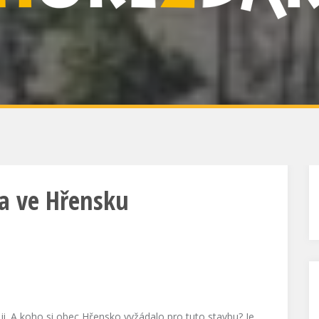
ta ve Hřensku
aji. A koho si obec Hřensko vyžádalo pro tuto stavbu? Je