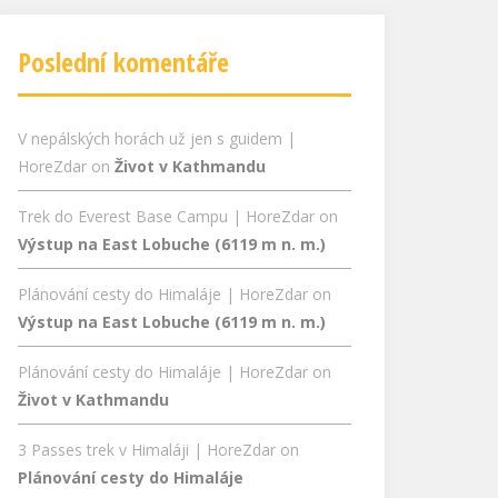
Poslední komentáře
V nepálských horách už jen s guidem |
HoreZdar
on
Život v Kathmandu
Trek do Everest Base Campu | HoreZdar
on
Výstup na East Lobuche (6119 m n. m.)
Plánování cesty do Himaláje | HoreZdar
on
Výstup na East Lobuche (6119 m n. m.)
Plánování cesty do Himaláje | HoreZdar
on
Život v Kathmandu
3 Passes trek v Himaláji | HoreZdar
on
Plánování cesty do Himaláje