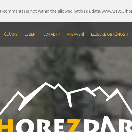
e/post-comments) is not within the allowed path(s): (/data/www/21853/ho
ČLÁNKY
LEZENÍ
LOKALITY
VYBAVENÍ
LEZECKÉ OBTÍŽNOSTI