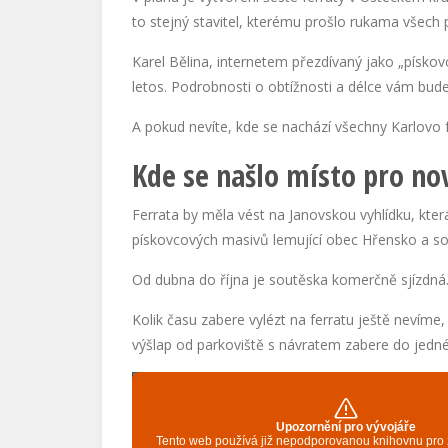
to stejný stavitel, kterému prošlo rukama všech 
Karel Bělina, internetem přezdívaný jako „pískovc
letos. Podrobnosti o obtížnosti a délce vám bu
A pokud nevíte, kde se nachází všechny Karlovo f
Kde se našlo místo pro no
Ferrata by měla vést na Janovskou vyhlídku, která
pískovcových masivů lemující obec Hřensko a s
Od dubna do října je soutěska komerčně sjízdná. 
Kolik času zabere vylézt na ferratu ještě nevíme,
výšlap od parkoviště s návratem zabere do jedné