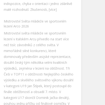
pouze dva Evropané. Výborný výkon předvedl
také Max Suchan, který obsadil
[více]
Druhý Zpravodaj ČHS roku 2026
Zajímá vás, co se událo ve druhém čtvrtletí
roku 2026 nejen v ČHS, ale v celém českém
lezení? Tak si přečtěte náš zpravodaj! Ve
druhém letošním vydání čtvrtletního
Zpravodaje ČHS se opět dozvíte o
událostech ze skal i hor, nejlepších přelezech,
výsledcích mezinárodních a tuzemských
závodů, vzdělávacích kurzech a mnohém
dalším. Zpravodaj obsahuje události z období
1. dubna až 30. června 2026. STAHUJTE ZDE
Všechna předchozí vydání čtvrtletního
Zpravodaje ČHS naleznete v archivu, přihlásit
se také můžete k automatickému odběru e-
mailem. Třetí Zpravodaj roku 2026 bude