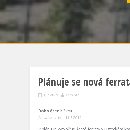
Plánuje se nová ferra
8.2.2019
Dominik
Doba čtení:
2
min.
Aktualizováno: 13.6.2019
V plánu je vytvoření šesté ferraty v Ústeckém kr